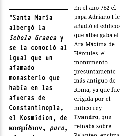
En el año 782 el
papa Adriano I le
"
Santa María
añadió el edificio
albergó la
que albergaba el
Schola Graeca
y
Ara Máxima de
se la conoció al
Hércules, el
igual que un
monumento
afamado
presuntamente
monasterio que
más antiguo de
había en las
Roma, ya que fue
afueras de
erigida por el
Constantinopla,
mítico rey
Evandro
, que
el Kosmidion, de
reinaba sobre
κοσμίδιον,
puro,
Palanteo, encima