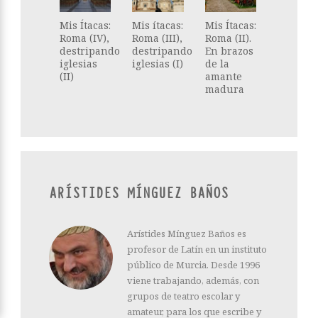
Mis Ítacas:
Mis ítacas:
Mis Ítacas:
Roma (IV),
Roma (III),
Roma (II).
destripando
destripando
En brazos
iglesias
iglesias (I)
de la
(II)
amante
madura
ARÍSTIDES MÍNGUEZ BAÑOS
Arístides Mínguez Baños es
profesor de Latín en un instituto
público de Murcia. Desde 1996
viene trabajando, además, con
grupos de teatro escolar y
amateur, para los que escribe y