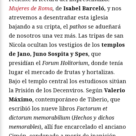
Mujeres de Roma
,
de
Isabel Barceló,
y nos
atrevemos a desentrañar esta iglesia
bajando a su cripta, el
pathos
se adueñará
de nosotros una vez más. Las tripas de san
Nicola ocultan los vestigios de los
templos
de Jano, Juno Sospita y Spes
, que
presidían el
Forum Holitorium
, donde tenía
lugar el mercado de frutas y hortalizas.
Bajo el templo central los estudiosos sitúan
la Prisión de los Decenviros. Según
Valerio
Máximo
, contemporáneo de Tiberio, que
escribió los nueve libros
Factorum et
dictorum memorabilium
(
Hechos y dichos
memorables
), allí fue encarcelado el anciano
Cimón, condenado a morir de inanición.