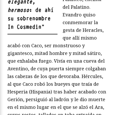
elegante,
del Palatino.
hermoso
: de ahí
Evandro quiso
su sobrenombre
conmemorar la
In Cosmedin
"
gesta de Heracles,
que allí mismo
acabó con Caco, ser monstruoso y
gigantesco, mitad hombre y mitad sátiro,
que exhalaba fuego. Vivía en una cueva del
Aventino, de cuya puerta siempre colgaban
las cabezas de los que devoraba. Hércules,
al que Caco robó los bueyes que traía de
Hesperia (Hispania) tras haber acabado con
Gerión, persiguió al ladrón y le dio muerte
en el mismo lugar en el que se alzó el Ara,
cuyos restos, tallados en toba extraída en