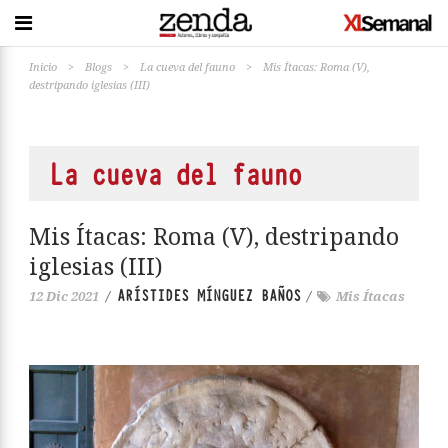
Inicio
>
Blogs
>
La cueva del fauno
>
Mis Ítacas: Roma (V),
destripando iglesias (III)
La cueva del fauno
Mis Ítacas: Roma (V), destripando
iglesias (III)
ARÍSTIDES MÍNGUEZ BAÑOS
12 Dic 2021
/
/
Mis Ítacas