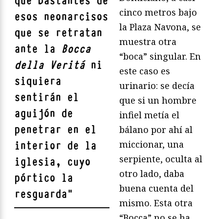
que bastantes de
cinco metros bajo
esos neonarcisos
la Plaza Navona, se
que se retratan
muestra otra
ante la
Bocca
“boca” singular. En
della Verità
ni
este caso es
siquiera
urinario: se decía
sentirán el
que si un hombre
aguijón de
infiel metía el
penetrar en el
bálano por ahí al
miccionar, una
interior de la
serpiente, oculta al
iglesia, cuyo
otro lado, daba
pórtico la
buena cuenta del
resguarda
"
mismo. Esta otra
“Bocca” no se ha