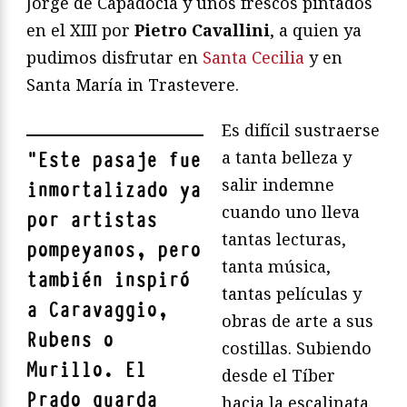
Jorge de Capadocia y unos frescos pintados
en el XIII por
Pietro Cavallini
, a quien ya
pudimos disfrutar en
Santa Cecilia
y en
Santa María in Trastevere.
Es difícil sustraerse
a tanta belleza y
"
Este pasaje fue
salir indemne
inmortalizado ya
cuando uno lleva
por artistas
tantas lecturas,
pompeyanos, pero
tanta música,
también inspiró
tantas películas y
a Caravaggio,
obras de arte a sus
Rubens o
costillas. Subiendo
Murillo. El
desde el Tíber
Prado guarda
hacia la escalinata