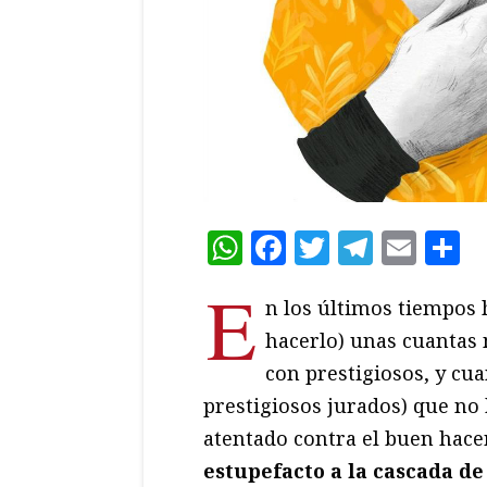
WhatsApp
Facebook
Twitter
Teleg
Ema
C
E
n los últimos tiempos 
hacerlo) unas cuantas 
con prestigiosos, y cu
prestigiosos jurados) que n
atentado contra el buen hace
estupefacto a la cascada de