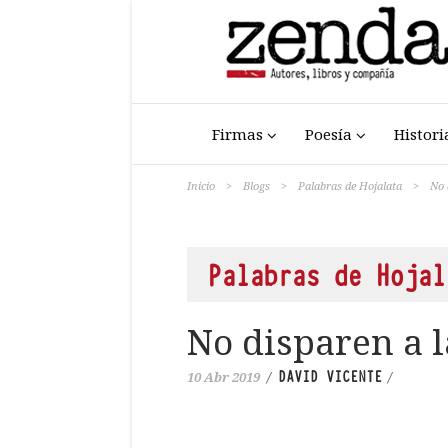
Firmas
Poesía
Histori
Inicio
>
Blogs
>
Palabras de Hojalata
>
No 
Palabras de Hojal
No disparen a l
DAVID VICENTE
10 Abr 2019
/
/