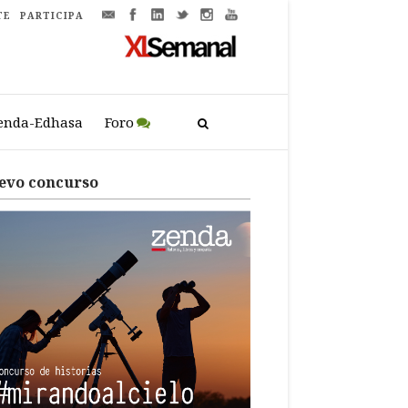
TE
PARTICIPA
enda-Edhasa
Foro
evo concurso