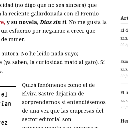
cidad (no digo que no sea sincera) que
 la reciente galardonada con el Premio
Art
re,
y su novela,
Dí
as sin ti
. No me gusta la
é un esfuerzo por negarme a creer que
El 
 de mujer.
EL 
02 A
a autora. No he leído nada suyo;
Eso
(ya saben, la curiosidad mató al gato). Sí
s.
EL 
30 J
Quizá fenómenos como el de
El 
Elvira Sastre dejarían de
 el
EL 
sorprendernos si entendiésemos
rían
23 J
de una vez que las empresas del
sector editorial son
He
vez
principalmente eso, empresas,