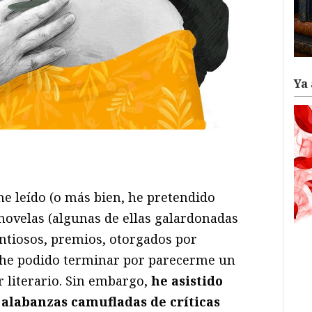
Ya 
ram
il
ompartir
he leído (o más bien, he pretendido
novelas (algunas de ellas galardonadas
antiosos, premios, otorgados por
o he podido terminar por parecerme un
r literario. Sin embargo,
he asistido
 alabanzas camufladas de críticas