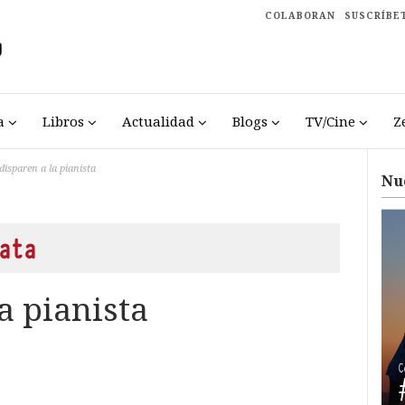
COLABORAN
SUSCRÍBE
a
Libros
Actualidad
Blogs
TV/Cine
Z
disparen a la pianista
Nu
ata
a pianista