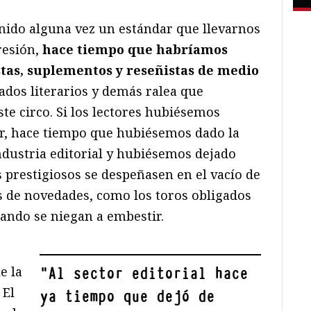
enido alguna vez un estándar que llevarnos
resión,
hace tiempo que habríamos
stas, suplementos y reseñistas de medio
rados literarios y demás ralea que
te circo. Si los lectores hubiésemos
ar, hace tiempo que hubiésemos dado la
ndustria editorial y hubiésemos dejado
 prestigiosos se despeñasen en el vacío de
s de novedades, como los toros obligados
cuando se niegan a embestir.
e la
"
Al sector editorial hace
 El
ya tiempo que dejó de