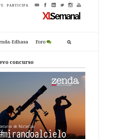
TE
PARTICIPA
enda-Edhasa
Foro
evo concurso