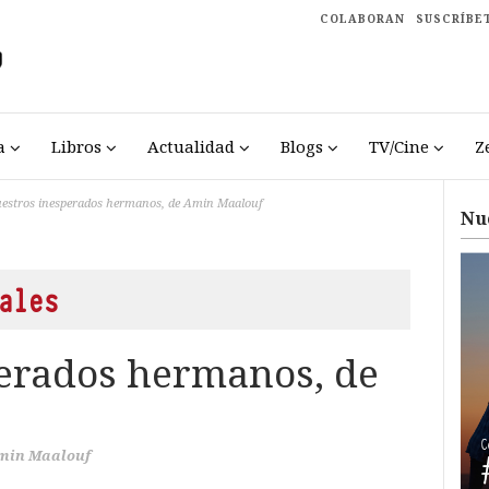
COLABORAN
SUSCRÍBE
a
Libros
Actualidad
Blogs
TV/Cine
Z
estros inesperados hermanos, de Amin Maalouf
Nu
ales
erados hermanos, de
min Maalouf