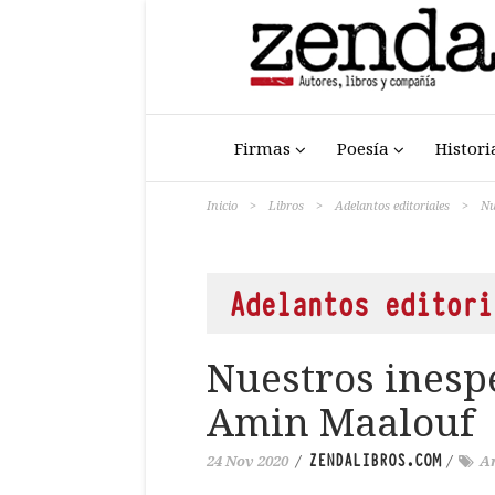
Firmas
Poesía
Histori
Inicio
>
Libros
>
Adelantos editoriales
>
Nu
Adelantos editori
Nuestros inesp
Amin Maalouf
ZENDALIBROS.COM
24 Nov 2020
/
/
A