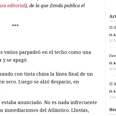
nza editorial
), de la que Zenda publica el
Art
***
El 
EL 
02 A
s vatios parpadeó en el techo como una
Eso
a y se apagó.
EL 
30 J
zando con tinta china la línea final de un
n seco. Luego se alzó despacio, en
El 
.
EL 
23 J
 estaba anunciado. No es nada infrecuente
He
as inmediaciones del Atlántico. Lluvias,