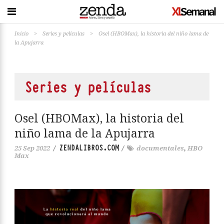
Inicio
>
Series y películas
>
Osel (HBOMax), la historia del niño lama de
la Apujarra
Series y películas
Osel (HBOMax), la historia del
niño lama de la Apujarra
ZENDALIBROS.COM
25 Sep 2022
/
/
documentales
,
HBO
Max