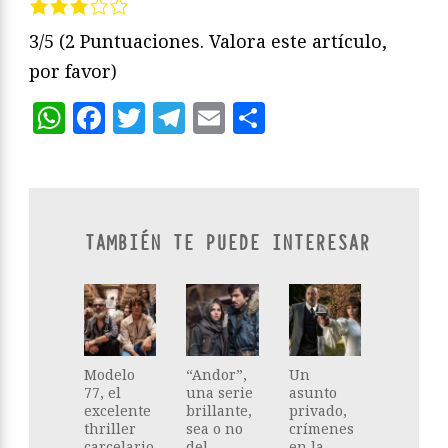
3/5
(2 Puntuaciones. Valora este artículo,
por favor)
WhatsApp
Facebook
Twitter
Telegram
Email
Compartir
TAMBIÉN TE PUEDE INTERESAR
Modelo
“Andor”,
Un
77, el
una serie
asunto
excelente
brillante,
privado,
thriller
sea o no
crímenes
carcelario
del
en la