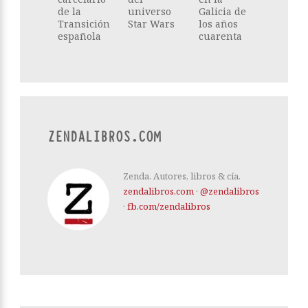
de la
universo
Galicia de
Transición
Star Wars
los años
española
cuarenta
ZENDALIBROS.COM
Zenda. Autores, libros & cía.
zendalibros.com
·
@zendalibros
·
fb.com/zendalibros