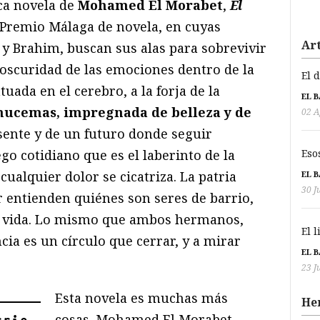
ica novela de
Mohamed El Morabet
,
El
Premio Málaga de novela, en cuyas
Art
y Brahim, buscan sus alas para sobrevivir
a oscuridad de las emociones dentro de la
El 
tuada en el cerebro, a la forja de la
EL 
hucemas, impregnada de belleza y de
02 A
sente y de un futuro donde seguir
Eso
ego cotidiano que es el laberinto de la
 cualquier dolor se cicatriza. La patria
EL 
30 J
r entienden quiénes son seres de barrio,
u vida. Lo mismo que ambos hermanos,
El 
cia es un círculo que cerrar, y a mirar
EL 
23 J
Esta novela es muchas más
He
cosas. Mohamed El Morabet