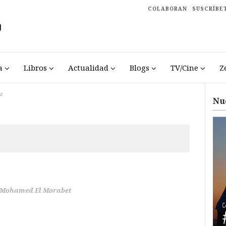
COLABORAN
SUSCRÍBE
a
Libros
Actualidad
Blogs
TV/Cine
Z
iz
Nu
Mohamed El Morabet