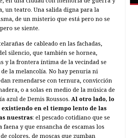
le, en una ciudad con memoria de guerra y
a, un teatro. Una salida digna para la
isma, de un misterio que está pero no se
pero se siente.
telarañas de cableado en las fachadas,
el silencio, que también se hornea,
s y la frontera íntima de la vecindad se
de la melancolía. No hay penuria ni
edan remendarse con ternura, convicción
adera, o a solas en medio de la música de
ía azul de Demis Roussos.
Al otro lado, lo
e existiendo en el tiempo lento de las
as nuestras
: el pescado cotidiano que se
a faena y que ensancha de escamas los
 de colores, de moscas que zumban