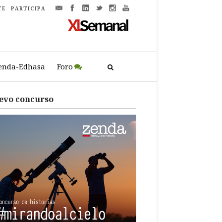
TE
PARTICIPA
enda-Edhasa
Foro
evo concurso