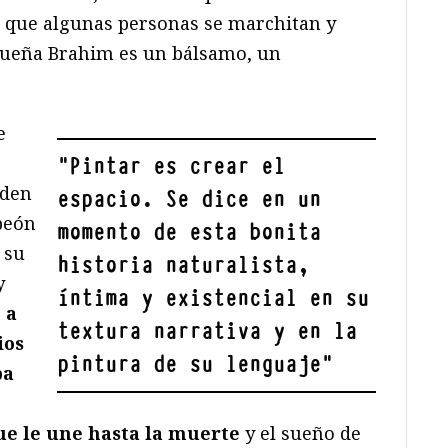
as que algunas personas se marchitan y
 sueña Brahim es un bálsamo, un
e
"
Pintar es crear el
nden
espacio. Se dice en un
peón
momento de esta bonita
 su
historia naturalista,
y
íntima y existencial en su
 a
textura narrativa y en la
ios
pintura de su lenguaje
"
ba
e le une hasta la muerte
y el sueño de