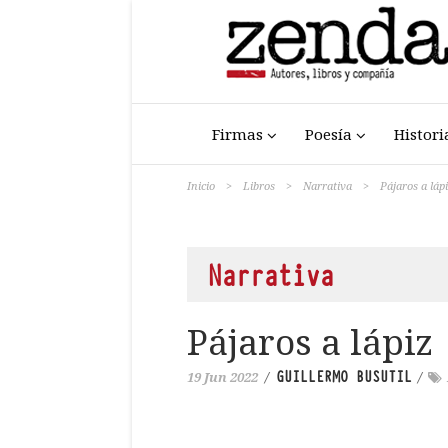
Firmas
Poesía
Histori
Inicio
>
Libros
>
Narrativa
>
Pájaros a láp
Narrativa
Pájaros a lápiz
GUILLERMO BUSUTIL
19 Jun 2022
/
/