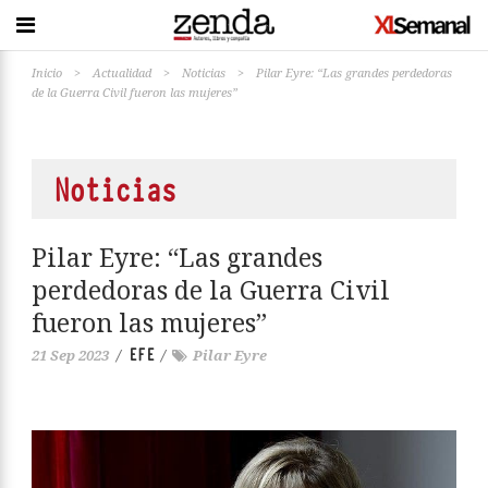
Inicio
>
Actualidad
>
Noticias
>
Pilar Eyre: “Las grandes perdedoras
de la Guerra Civil fueron las mujeres”
Noticias
Pilar Eyre: “Las grandes
perdedoras de la Guerra Civil
fueron las mujeres”
EFE
21 Sep 2023
/
/
Pilar Eyre