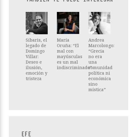
Síbaris, el
María
Andrea
legado de
Oruña: “El
Marcolongo:
Domingo
mal con
“Grecia
Villar:
mayúsculas
no era
Deseo e
es un mal
una
ilusión,
indiscriminado”
comunidad
emoción y
política ni
tristeza
económica
sino
mística”
EFE