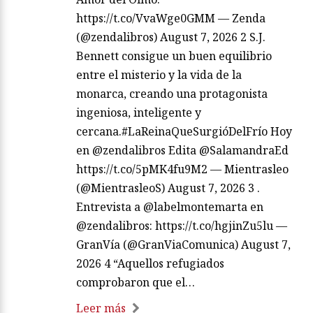
https://t.co/VvaWge0GMM — Zenda
(@zendalibros) August 7, 2026 2 S.J.
Bennett consigue un buen equilibrio
entre el misterio y la vida de la
monarca, creando una protagonista
ingeniosa, inteligente y
cercana.#LaReinaQueSurgióDelFrío Hoy
en @zendalibros Edita @SalamandraEd
https://t.co/5pMK4fu9M2 — Mientrasleo
(@MientrasleoS) August 7, 2026 3 .
Entrevista a @labelmontemarta en
@zendalibros: https://t.co/hgjinZu5lu —
GranVía (@GranViaComunica) August 7,
2026 4 “Aquellos refugiados
comprobaron que el…
Leer más