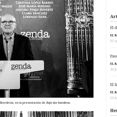
Art
El 
EL 
02 A
Eso
EL 
30 J
El 
EL 
23 J
 Iberdrola, en la presentación de
Bajo dos banderas
.
He