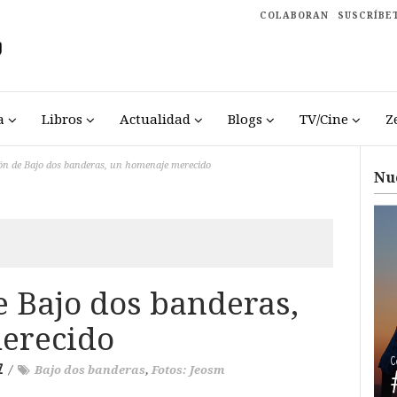
COLABORAN
SUSCRÍBE
a
Libros
Actualidad
Blogs
TV/Cine
Z
ón de Bajo dos banderas, un homenaje merecido
Nu
e Bajo dos banderas,
erecido
Z
/
Bajo dos banderas
,
Fotos: Jeosm