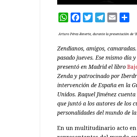
WhatsApp
Facebook
Twitter
Teleg
Ema
C
Arturo Pérez-Reverte, durante la presentación de ‘B
Zendianos, amigos, camaradas
pasado jueves. Ese mismo día y
presentó en Madrid el libro
Baj
Zenda y patrocinado por Iberdr
intervención de España en la G
Unidos. Raquel Jiménez cuenta 
que juntó a los autores de los 
personalidades del mundo de la l
En un multitudinario acto e
representantes del mundo cult