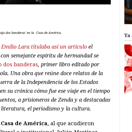
ram
il
ompartir
ajo dos banderas’ en la
Casa de América.
Ya 
.
Emilio Lara titulaba así un artículo
el
 con semejante espíritu de hermandad se
o dos banderas
, primer libro editado por
ola. Una obra que reúne doce relatos de la
uerra de la Independencia de los Estados
en su crónica cómo fue ese viaje en el tiempo
cuentos, a prisioneros de Zenda y a destacadas
iteratura, el periodismo y la cultura.
n
Casa de América
, al que acudieron
ural e institucional, Julián Martínez-