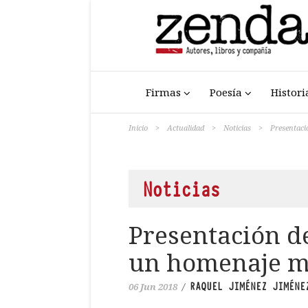
Firmas
Poesía
Histori
Inicio
>
Actualidad
>
Noticias
>
Presentaci
Noticias
Presentación d
un homenaje m
RAQUEL JIMÉNEZ JIMÉNE
06 Jun 2018
/