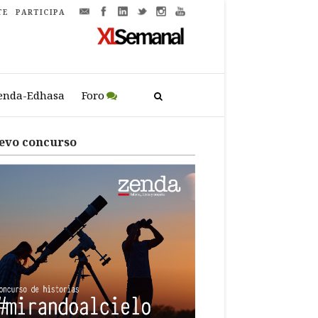
TE
PARTICIPA
enda-Edhasa
Foro
evo concurso