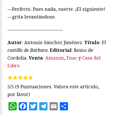
—Perfecto. Pues nada, suerte. ¡El siguiente!
—grita levantándose.
————————————
Autor
: Antonio Sánchez Jiménez.
T
í
tulo
:
El
castillo de B
á
rbara
.
Editorial
: Reino de
Cordelia.
Venta
:
Amazon
,
Fnac
y
Casa del
Libro
5/5
(9 Puntuaciones. Valora este artículo,
por favor)
WhatsApp
Facebook
Twitter
Telegram
Email
Compartir