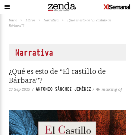
Inicio
>
Libros
>
Narrativa
>
¿Qué es esto de “El castillo de
Bárbara”?
Narrativa
¿Qué es esto de “El castillo de
Bárbara”?
ANTONIO SÁNCHEZ JIMÉNEZ
17 Sep 2019
/
/
making of