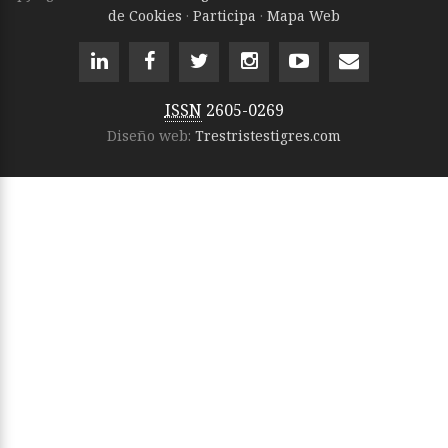
de Cookies
·
Participa
·
Mapa Web
ISSN
2605-0269
Diseño web:
Trestristestigres.com