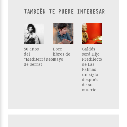
TAMBIÉN TE PUEDE INTERESAR
50 años
Doce
Galdós
del
libros de
será Hijo
“Mediterráneo”
mayo
Predilecto
de Serrat
de Las
Palmas
un siglo
después
de su
muerte