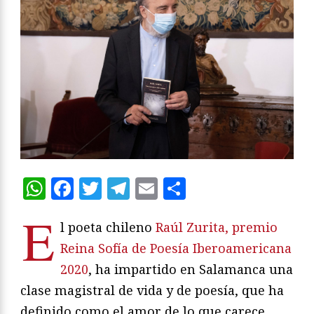
WhatsApp
Facebook
Twitter
Telegram
Email
Compartir
E
l poeta chileno
Raúl Zurita, premio
Reina Sofía de Poesía Iberoamericana
2020
, ha impartido en Salamanca una
clase magistral de vida y de poesía, que ha
definido como el amor de lo que carece