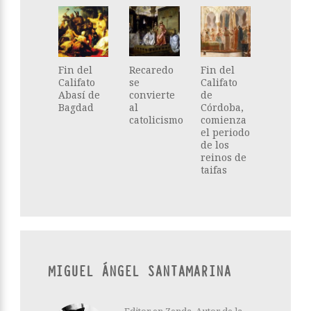
Fin del
Recaredo
Fin del
Califato
se
Califato
Abasí de
convierte
de
Bagdad
al
Córdoba,
catolicismo
comienza
el periodo
de los
reinos de
taifas
MIGUEL ÁNGEL SANTAMARINA
Editor en Zenda. Autor de la