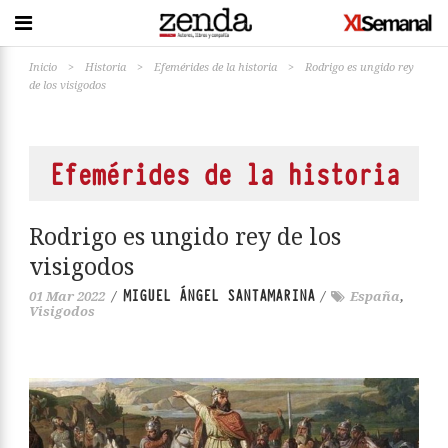
Inicio
>
Historia
>
Efemérides de la historia
>
Rodrigo es ungido rey
de los visigodos
Efemérides de la historia
Rodrigo es ungido rey de los
visigodos
MIGUEL ÁNGEL SANTAMARINA
01 Mar 2022
/
/
España
,
Visigodos