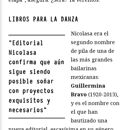
LIBROS PARA LA DANZA
Nicolasa era el
segundo nombre
"
Editorial
de pila de una de
Nicolasa
las más grandes
confirma que aún
bailarinas
sigue siendo
mexicanas:
posible soñar
Guillermina
con proyectos
Bravo
(1920-2013),
exquisitos y
y es el nombre con
necesarios
"
el que han
bautizado una
nueva editorial, escasísima en su género,