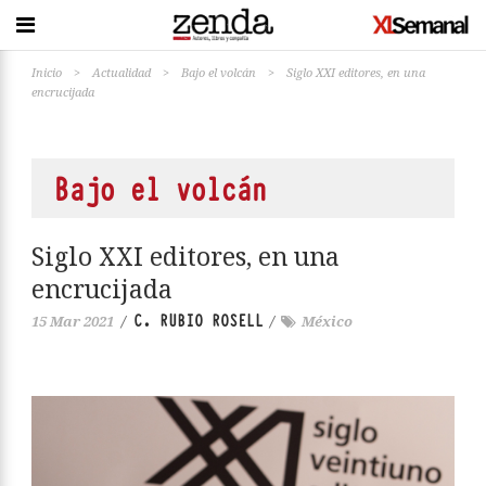
Inicio
>
Actualidad
>
Bajo el volcán
>
Siglo XXI editores, en una
encrucijada
Bajo el volcán
Siglo XXI editores, en una
encrucijada
C. RUBIO ROSELL
15 Mar 2021
/
/
México