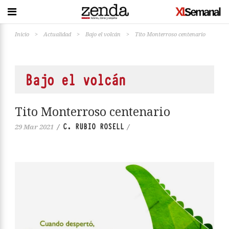
Inicio
>
Actualidad
>
Bajo el volcán
>
Tito Monterroso centenario
Bajo el volcán
Tito Monterroso centenario
C. RUBIO ROSELL
29 Mar 2021
/
/