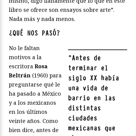
mismo, digo llanamente que lo que en este
libro se ofrece son ensayos sobre arte”.
Nada más y nada menos.
¿QUÉ NOS PASÓ?
No le faltan
motivos a la
"
Antes de
escritora
Rosa
terminar el
Beltrán
(1960) para
siglo XX había
preguntarse qué le
una vida de
ha pasado a México
barrio en las
y a los mexicanos
distintas
en los últimos
ciudades
veinte años. Como
mexicanas que
bien dice, antes de