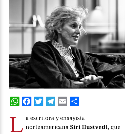
WhatsApp
Facebook
Twitter
Telegram
Email
Compartir
L
a escritora y ensayista
norteamericana
Siri Hustvedt
, que