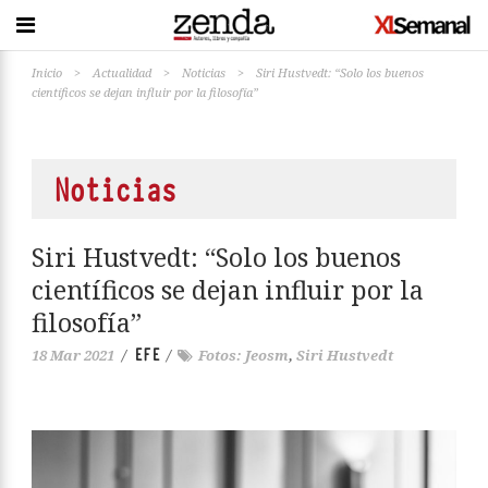
Inicio
>
Actualidad
>
Noticias
>
Siri Hustvedt: “Solo los buenos
científicos se dejan influir por la filosofía”
Noticias
Siri Hustvedt: “Solo los buenos
científicos se dejan influir por la
filosofía”
EFE
18 Mar 2021
/
/
Fotos: Jeosm
,
Siri Hustvedt