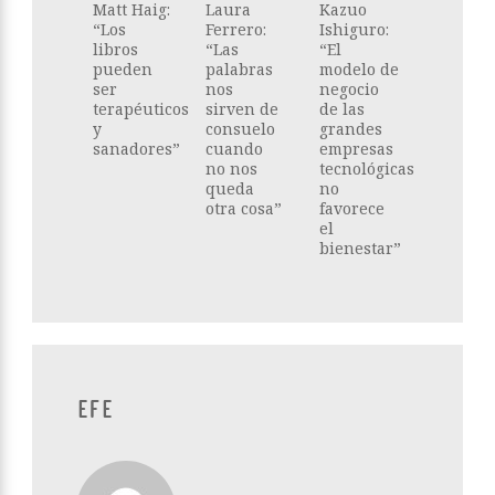
Matt Haig:
Laura
Kazuo
“Los
Ferrero:
Ishiguro:
libros
“Las
“El
pueden
palabras
modelo de
ser
nos
negocio
terapéuticos
sirven de
de las
y
consuelo
grandes
sanadores”
cuando
empresas
no nos
tecnológicas
queda
no
otra cosa”
favorece
el
bienestar”
EFE