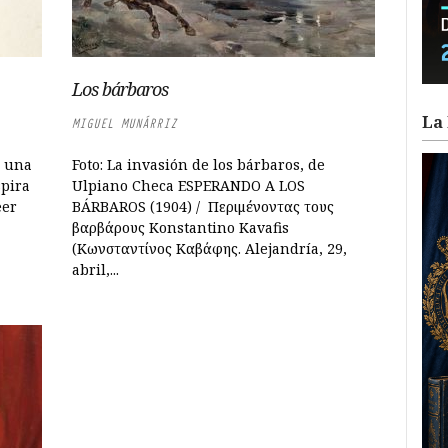
Los bárbaros
La 
MIGUEL MUNÁRRIZ
n una
Foto: La invasión de los bárbaros, de
spira
Ulpiano Checa ESPERANDO A LOS
eer
BÁRBAROS (1904) / Περιμένοντας τους
βαρβάρους Konstantino Kavafis
(Κωνσταντίνος Καβάφης. Alejandría, 29,
abril,...