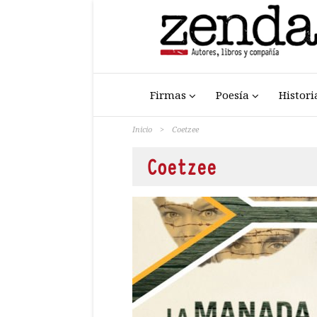
Firmas
Poesía
Histori
Inicio
>
Coetzee
Coetzee