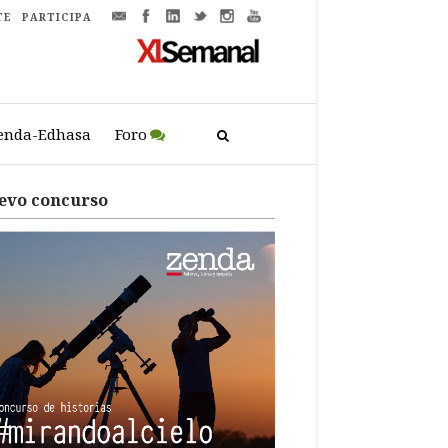
TE
PARTICIPA
enda-Edhasa
Foro
evo concurso