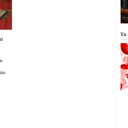
Ya 
ra
an
ías.