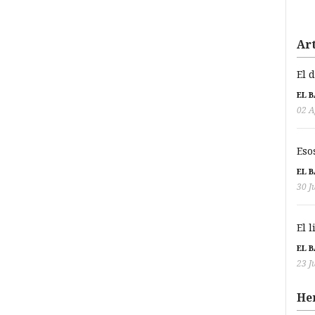
Art
El 
EL 
02 A
Eso
EL 
30 J
El 
EL 
23 J
He