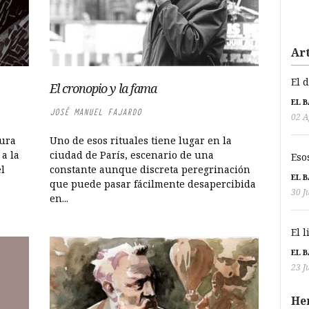
Art
El 
El cronopio y la fama
EL 
JOSÉ MANUEL FAJARDO
02 A
cura
Uno de esos rituales tiene lugar en la
a la
ciudad de París, escenario de una
Eso
l
constante aunque discreta peregrinación
EL 
que puede pasar fácilmente desapercibida
30 J
en...
El 
EL 
23 J
He