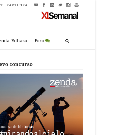
TE
PARTICIPA
enda-Edhasa
Foro
evo concurso