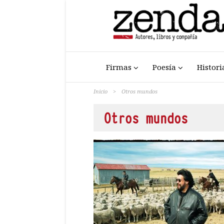
Firmas
Poesía
Histori
Inicio
>
Otros mundos
Otros mundos