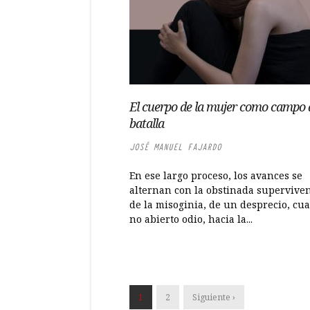
El cuerpo de la mujer como campo 
batalla
JOSÉ MANUEL FAJARDO
En ese largo proceso, los avances se
alternan con la obstinada supervive
de la misoginia, de un desprecio, cu
no abierto odio, hacia la...
1
2
Siguiente ›