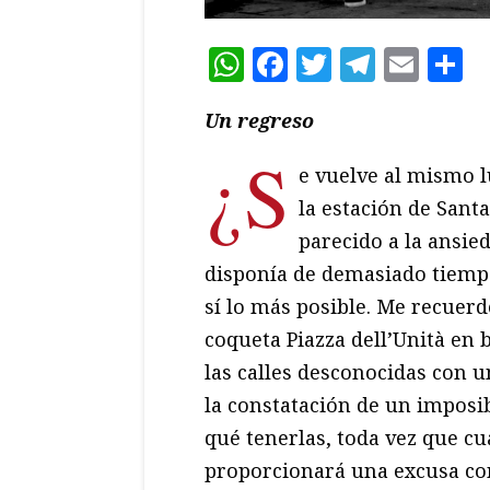
WhatsApp
Facebook
Twitter
Teleg
Ema
C
Un regreso
¿S
e vuelve al mismo l
la estación de San
parecido a la ansie
disponía de demasiado tiempo 
sí lo más posible. Me recue
coqueta Piazza dell’Unità en
las calles desconocidas con u
la constatación de un imposib
qué tenerlas, toda vez que c
proporcionará una excusa con