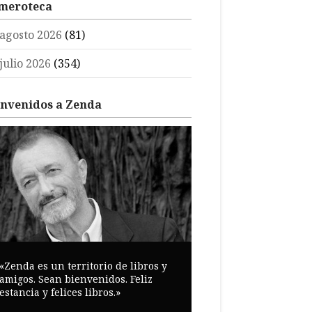
meroteca
agosto 2026
(81)
julio 2026
(354)
envenidos a Zenda
«Zenda es un territorio de libros y
amigos. Sean bienvenidos. Feliz
estancia y felices libros.»