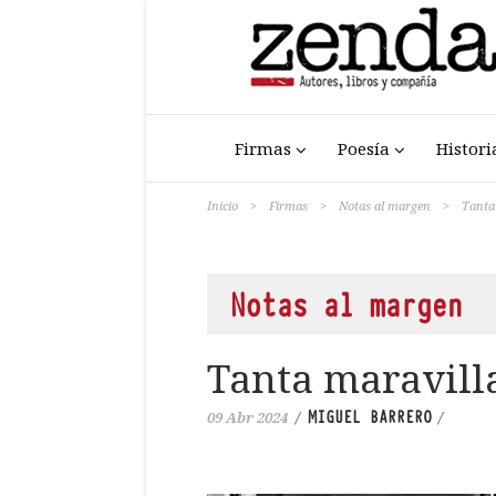
Firmas
Poesía
Histori
Inicio
>
Firmas
>
Notas al margen
>
Tanta
Notas al margen
Tanta maravill
MIGUEL BARRERO
09 Abr 2024
/
/