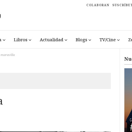
COLABORAN
SUSCRÍBE
a
Libros
Actualidad
Blogs
TV/Cine
Z
 maravilla
Nu
a