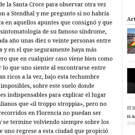
de la Santa Croce para observar otra vez
n a Stendhal y me pregunto si no habría
Art
ca en aquellos apuntes que consignó y que
a sintomatología de su famoso síndrome,
ada año unas diez o veinte personas entre
cia y en el que seguramente haya más
ero que en cualquier caso viene bien como
r lo que uno siente al encontrarse entre
an ricos a la vez, bajo esta techumbre
imposibles, sobre este suelo donde
 indispensables para explicar el lugar
alianos que «il troppo stroppia», pero no
El 
 recorridos en Florencia no puedan ser
EL 
 se termine volviendo siempre sobre los
23 J
 uno regrese a esta ciudad que propició