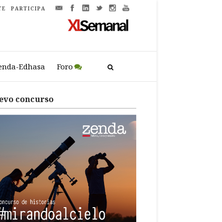
TE
PARTICIPA
enda-Edhasa
Foro
evo concurso