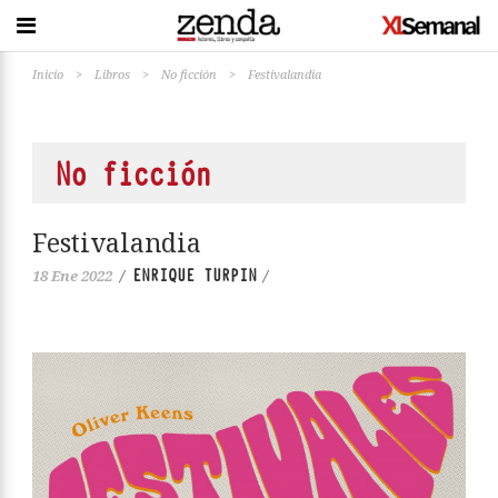
Inicio
>
Libros
>
No ficción
>
Festivalandia
No ficción
Festivalandia
ENRIQUE TURPIN
18 Ene 2022
/
/