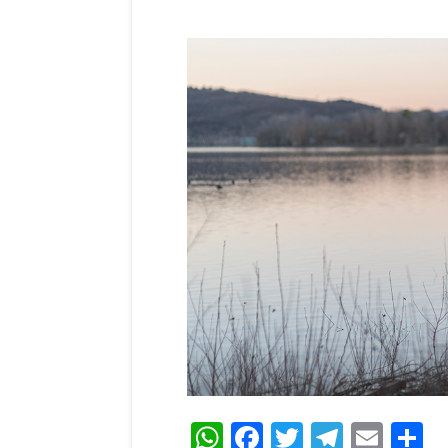
WhatsApp
Facebook
Twitter
Teleg
Ema
C