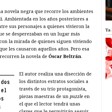
a novela negra que recorre los ambientes
i. Ambientada en los años posteriores a
ntre sus personajes a quienes vivieron la
Ya 
ue se desperezaban en un lugar más
 con la mirada de quienes siguen viviendo
 que les causaron aquellos años. Pero esa
 recorren la novela de
Óscar Beltrán
.
El autor realiza una disección de
los distintos estratos sociales a
 dos
través de su trío protagonista,
 el
piezas maestras de un
puzzle
en
os
el que el lector tendrá unas
s
claves que le permitirán seguir