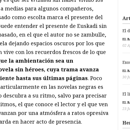
 a medias para algunos compañeros,
ado como escolta marca el presente del
Art
puede entender el presente de Euskadi sin
El 
pasado, en el que el autor no se zambulle,
EL 
vela dejando espacios oscuros por los que
02 A
 vive con los recuerdos frescos de lo que
que la ambientación sea un
Eso
ovela sin héroes, cuya trama avanza
EL 
30 J
ciente hasta sus últimas páginas
. Poco
particularmente en las novelas negras es
El 
o descubra a su ritmo, salvo para precisar
EL 
itmos, el que conoce el lector y el que ven
23 J
vanzan por una atmósfera a ratos opresiva
 tarda en hacer acto de presencia.
He