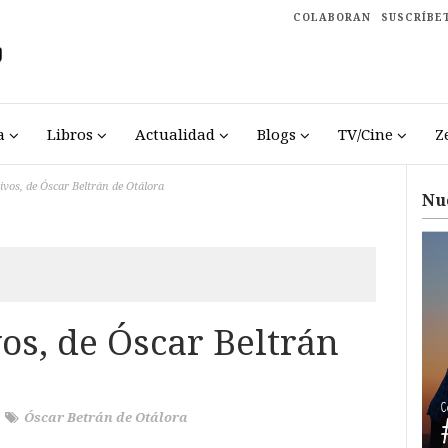
COLABORAN
SUSCRÍBE
a
Libros
Actualidad
Blogs
TV/Cine
Z
tivos, de Óscar Beltrán de Otálora
Nu
vos, de Óscar Beltrán
/
Óscar Betrán de Otálora