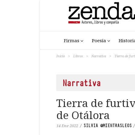
Firmas
Poesía
Histori
Inicio
>
Libros
>
Narrativa
>
Tierra de fur
Narrativa
Tierra de furti
de Otálora
SILVIA @MIENTRASLEOS
14 Ene 2022
/