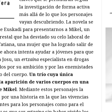
fera
la investigación de forma activa
más allá de lo que los personajes
vayan descubriendo. La novela se
de Euskadi para presentarnos a Mikel, un
restal que ha desviado su celo laboral de
Tatiana, una mujer que ha logrado salir de
e ahora intenta ayudar a jóvenes para que
a Josu, un
ertzaina
especialista en drogas
dos por su ambición y por las enemistades
o del cuerpo.
Un trío cuya única
 la aparición de varios cuerpos en una
e Mikel
. Mediante estos personajes la
por una historia en la que las vivencias
ntes para los personajes como para el
y es que ser
ertzaina
sin haber vivido los