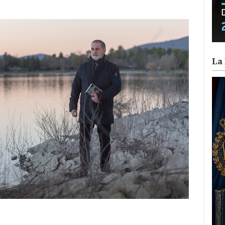
La 
ram
il
ompartir