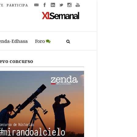
TE
PARTICIPA
enda-Edhasa
Foro
evo concurso