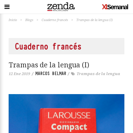
Inicio
>
Blogs
>
Cuaderno francés
>
Trampas de la lengua (I)
Cuaderno francés
Trampas de la lengua (I)
MARCOS BELMAR
12 Ene 2019
/
/
Trampas de la lengua