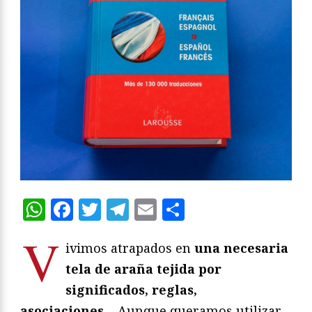
WhatsApp
Facebook
Twitter
Telegram
Email
Compartir
V
ivimos atrapados en
una necesaria
tela de araña tejida por
significados, reglas,
asociaciones
… Aunque queramos utilizar