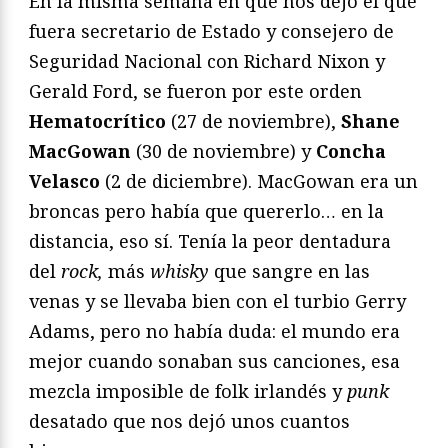
En la misma semana en que nos dejó el que
fuera secretario de Estado y consejero de
Seguridad Nacional con Richard Nixon y
Gerald Ford, se fueron por este orden
Hematocrítico
(27 de noviembre),
Shane
MacGowan
(30 de noviembre) y
Concha
Velasco
(2 de diciembre). MacGowan era un
broncas pero había que quererlo… en la
distancia, eso sí. Tenía la peor dentadura
del
rock,
más
whisky
que sangre en las
venas y se llevaba bien con el turbio Gerry
Adams, pero no había duda: el mundo era
mejor cuando sonaban sus canciones, esa
mezcla imposible de folk irlandés y
punk
desatado que nos dejó unos cuantos