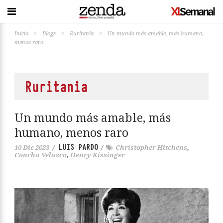
Inicio
>
Blogs
>
Ruritania
>
Un mundo más amable, más humano,
menos raro
Ruritania
Un mundo más amable, más
humano, menos raro
LUIS PARDO
10 Dic 2023
/
/
Christopher Hitchens
,
Concha Velasco
,
Henry Kissinger