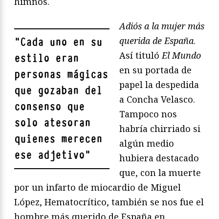
himnos.
Adiós a la mujer más
querida de España
.
"
Cada uno en su
Así tituló
El Mundo
estilo eran
en su portada de
personas mágicas
papel la despedida
que gozaban del
a Concha Velasco.
consenso que
Tampoco nos
solo atesoran
habría chirriado si
quienes merecen
algún medio
ese adjetivo
"
hubiera destacado
que, con la muerte
por un infarto de miocardio de Miguel
López, Hematocrítico, también se nos fue el
hombre más querido de España en