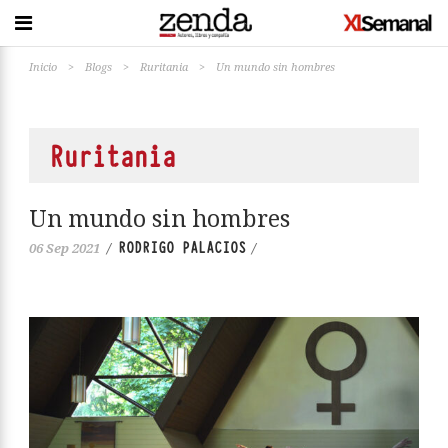
Inicio
>
Blogs
>
Ruritania
>
Un mundo sin hombres
Ruritania
Un mundo sin hombres
RODRIGO PALACIOS
06 Sep 2021
/
/