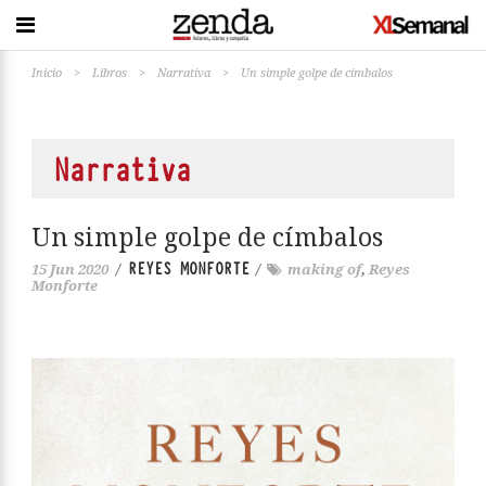
Inicio
>
Libros
>
Narrativa
>
Un simple golpe de címbalos
Narrativa
Un simple golpe de címbalos
REYES MONFORTE
15 Jun 2020
/
/
making of
,
Reyes
Monforte