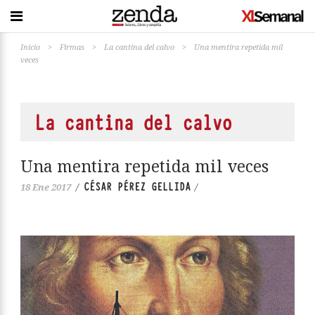
Inicio
>
Firmas
>
La cantina del calvo
>
Una mentira repetida mil
veces
La cantina del calvo
Una mentira repetida mil veces
CÉSAR PÉREZ GELLIDA
18 Ene 2017
/
/