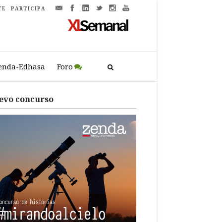
TE
PARTICIPA
enda-Edhasa
Foro
evo concurso