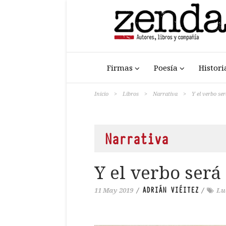
Firmas
Poesía
Histori
Inicio
>
Libros
>
Narrativa
>
Y el verbo se
Narrativa
Y el verbo será
ADRIÁN VIÉITEZ
11 May 2019
/
/
Lu