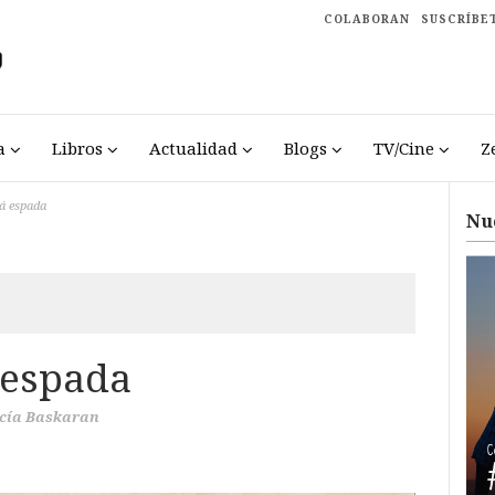
COLABORAN
SUSCRÍBE
a
Libros
Actualidad
Blogs
TV/Cine
Z
rá espada
Nu
 espada
cía Baskaran