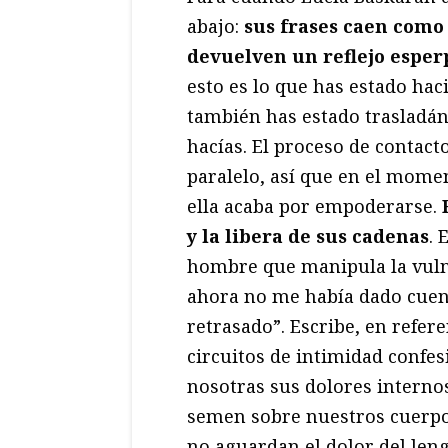
abajo:
sus frases caen como
devuelven un reflejo esper
esto es lo que has estado hac
también has estado trasladán
hacías. El proceso de contacto
paralelo, así que en el mome
ella acaba por empoderarse.
y la libera de sus cadenas
. 
hombre que manipula la vulne
ahora no me había dado cuent
retrasado”. Escribe, en refe
circuitos de intimidad confe
nosotras sus dolores interno
semen sobre nuestros cuerpos
no aguardan el dolor del len