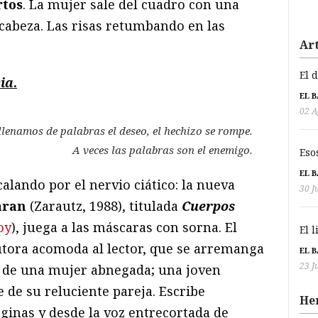
tos
. La mujer sale del cuadro con una
 cabeza. Las risas retumbando en las
Art
El 
cia
.
EL 
02 A
 llenamos de palabras el deseo, el hechizo se rompe.
A veces las palabras son el enemigo.
Eso
EL 
lando por el nervio ciático: la nueva
30 J
aran
(Zarautz, 1988), titulada
Cuerpos
oy
), juega a las máscaras con sorna. El
El 
tora acomoda al lector, que se arremanga
EL 
23 J
o de una mujer abnegada; una joven
 de su reluciente pareja. Escribe
He
ginas y desde la voz entrecortada de