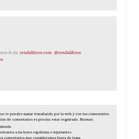
bros & cía.
zendalibros.com
·
@zendalibros
·
os
l que te puedes sumar transitando por la web y con tus comentarios
cción de comentarios es preciso estar registrado. Normas:
iminada.
trarios a las leyes españolas o injuriantes.
los comentarios que consideremos fuera de tema.