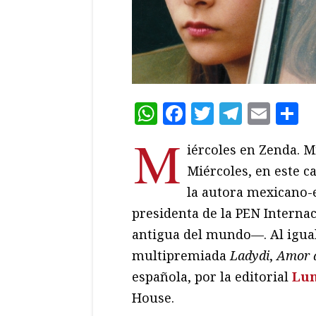
WhatsApp
Facebook
Twitter
Teleg
Ema
C
M
iércoles en Zenda. M
Miércoles, en este c
la autora mexicano
presidenta de la PEN Interna
antigua del mundo—. Al igual
multipremiada
Ladydi
,
Amor 
española, por la editorial
Lu
House.