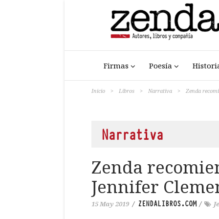
Firmas
Poesía
Histori
Inicio
>
Libros
>
Narrativa
>
Zenda recomi
Narrativa
Zenda recomie
Jennifer Cleme
ZENDALIBROS.COM
15 May 2019
/
/
J