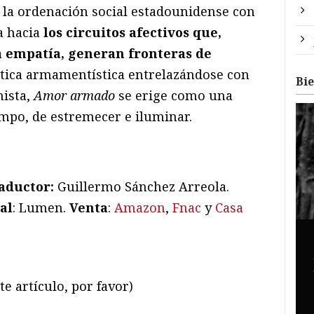
n la ordenación social estadounidense con
a hacia
los circuitos afectivos que,
la empatía, generan fronteras de
ática armamentística entrelazándose con
Bi
nista,
Amor armado
se erige como una
mpo, de estremecer e iluminar.
aductor:
Guillermo Sánchez Arreola.
al
: Lumen.
Venta
:
Amazon
,
Fnac
y
Casa
te artículo, por favor)