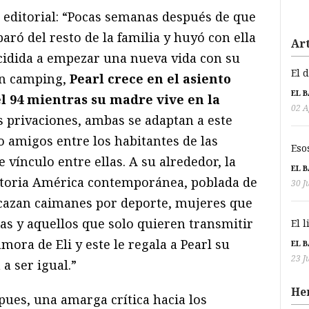
ia editorial: “Pocas semanas después de que
aró del resto de la familia y huyó con ella
Art
ecidida a empezar una nueva vida con su
El 
un camping,
Pearl crece en el asiento
EL 
l 94 mientras su madre vive en la
02 A
as privaciones, ambas se adaptan a este
o amigos entre los habitantes de las
Eso
 vínculo entre ellas. A su alrededor, la
EL 
ictoria América contemporánea, poblada de
30 J
azan caimanes por deporte, mujeres que
as y aquellos que solo quieren transmitir
El 
ra de Eli y este le regala a Pearl su
EL 
23 J
a ser igual.”
He
ues, una amarga crítica hacia los