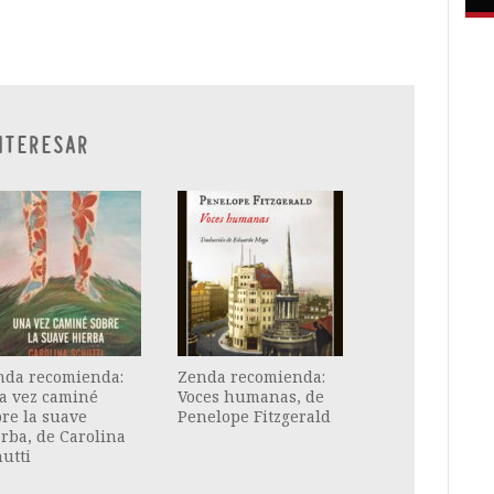
ram
il
ompartir
NTERESAR
nda recomienda:
Zenda recomienda:
a vez caminé
Voces humanas, de
re la suave
Penelope Fitzgerald
rba, de Carolina
utti