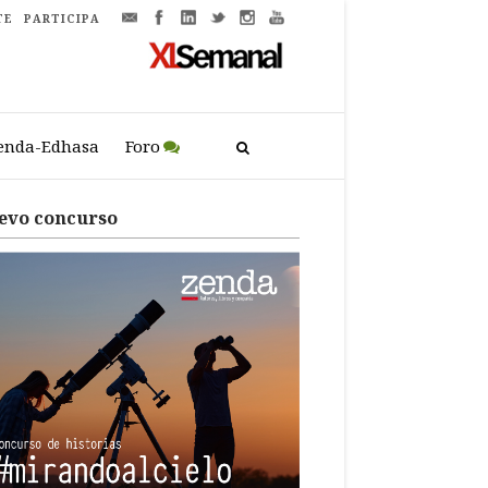
TE
PARTICIPA
enda-Edhasa
Foro
evo concurso