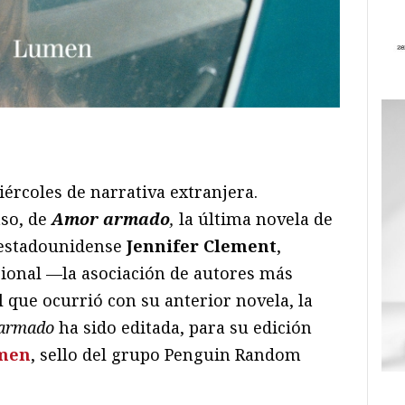
ram
il
ompartir
iércoles de narrativa extranjera.
aso, de
Amor armado
,
la última novela de
-estadounidense
Jennifer Clement
,
cional —la asociación de autores más
 que ocurrió con su anterior novela, la
armado
ha sido editada, para su edición
men
, sello del grupo Penguin Random