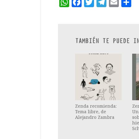
WhatsApp
Facebook
Twitter
Teleg
Ema
C
TAMBIÉN TE PUEDE I
Zenda recomienda:
Ze
Tema libre, de
Un
Alejandro Zambra
sob
hie
Sch