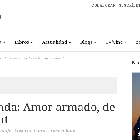
COLABORAN
SUSCRÍBE
a
Libros
Actualidad
Blogs
TV/Cine
Z
enda: Amor armado, de Jennifer Clement
Nu
nda: Amor armado, de
nt
ennifer Clement
,
Libro recomendado