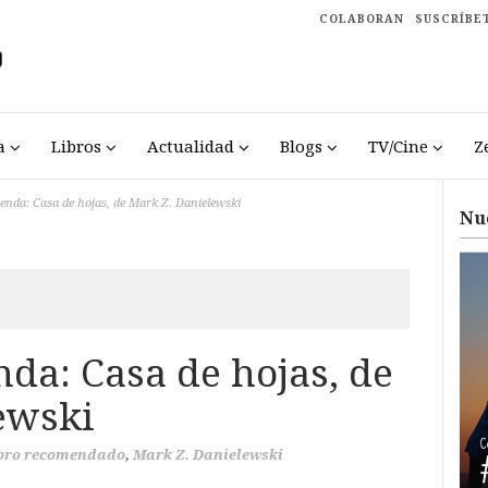
COLABORAN
SUSCRÍBE
a
Libros
Actualidad
Blogs
TV/Cine
Z
enda: Casa de hojas, de Mark Z. Danielewski
Nu
da: Casa de hojas, de
ewski
bro recomendado
,
Mark Z. Danielewski