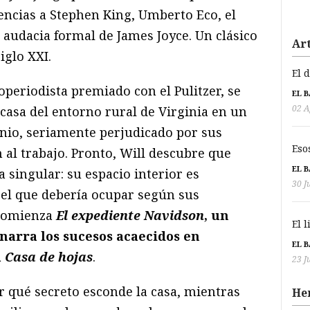
ncias a Stephen King, Umberto Eco, el
 audacia formal de James Joyce. Un clásico
Art
iglo XXI.
El 
periodista premiado con el Pulitzer, se
EL 
02 A
casa
del entorno rural de Virginia en un
nio, seriamente perjudicado por sus
Eso
n al trabajo. Pronto, Will descubre que
EL 
 singular: su espacio interior es
30 J
el que debería ocupar según sus
 comienza
El expediente Navidson
, un
El 
arra los sucesos acaecidos en
EL 
a
Casa
de hojas
.
23 J
r qué secreto esconde la
casa
, mientras
He