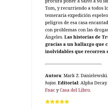
procura poner a salvo a su f
Tom, y recurriendo a todos lo
temeraria expedición espeleol
peligros de esa casa encanta
con problemas con las droga
Ángeles.
Las historias de T
gracias a un hallazgo que c
inolvidables que recorren
—————————————
Autora
: Mark Z. Danielewski.
hojas
.
Editorial
: Alpha Decay
Fnac
y
Casa del Libro
.