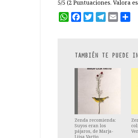
5/5
(2 Puntuaciones. Valora es
WhatsApp
Facebook
Twitter
Teleg
Ema
C
TAMBIÉN TE PUEDE I
Zenda recomienda:
Ze
Suyos eran los
col
pájaros, de Marja-
Ve
Liisa Vartio