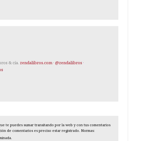
bros & cía.
zendalibros.com
·
@zendalibros
·
os
l que te puedes sumar transitando por la web y con tus comentarios
cción de comentarios es preciso estar registrado. Normas:
iminada.