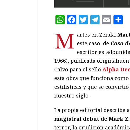
WhatsApp
Facebook
Twitter
Teleg
Ema
C
M
artes en Zenda.
Mart
este caso, de
Casa d
escritor estadounid
1966), publicada originalment
Calvo para el sello
Alpha De
esta obra que funciona como 
estilísticas y que se convirt
nuestro siglo.
La propia editorial describe as
magistral debut de Mark Z
terror, la erudición académi