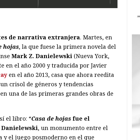
ram
il
ompartir
es de narrativa extranjera
. Martes, en
e hojas
, la que fuese la primera novela del
ense
Mark Z. Danielewski
(Nueva York,
e en el año 2000 y traducida por Javier
cay
en el año 2013, casa que ahora reedita
un crisol de géneros y tendencias
ió en una de las primeras grandes obras de
í el libro: “
Casa
de hojas
fue el
. Danielewski
, un monumento entre el
ca y el juego posmoderno en el que