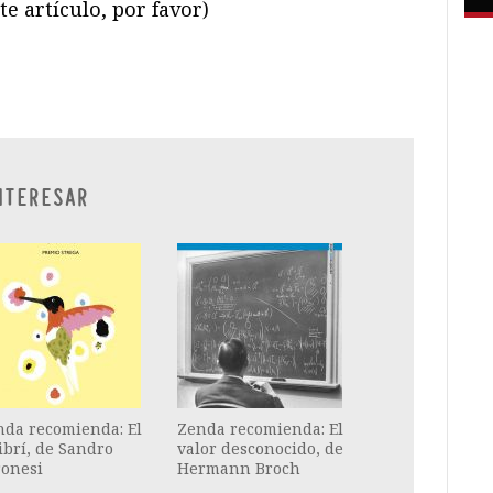
te artículo, por favor)
ram
il
ompartir
NTERESAR
nda recomienda: El
Zenda recomienda: El
ibrí, de Sandro
valor desconocido, de
ronesi
Hermann Broch