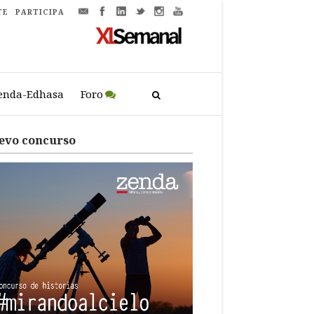
TE
PARTICIPA
enda-Edhasa
Foro
evo concurso