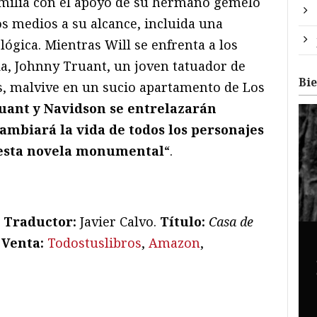
amilia con el apoyo de su hermano gemelo
s medios a su alcance, incluida una
ógica. Mientras Will se enfrenta a los
da, Johnny Truant, un joven tatuador de
Bi
s, malvive en un sucio apartamento de Los
ruant y Navidson se entrelazarán
ambiará la vida de todos los personajes
 esta novela monumental
“.
Traductor:
Javier Calvo.
Título:
Casa de
.
Venta:
Todostuslibros
,
Amazon
,