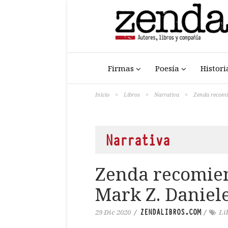
Firmas
Poesía
Histori
Inicio
>
Libros
>
Narrativa
>
Zenda recomi
Narrativa
Zenda recomien
Mark Z. Daniel
ZENDALIBROS.COM
29 Dic 2020
/
/
Li