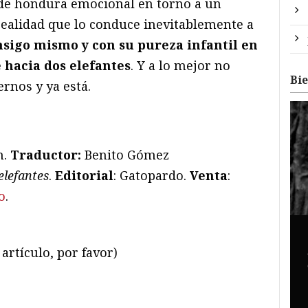
 de hondura emocional en torno a un
realidad que lo conduce inevitablemente a
sigo mismo y con su pureza infantil en
e hacia dos elefantes
. Y a lo mejor no
Bi
ernos y ya está.
n.
Traductor:
Benito Gómez
elefantes
.
Editorial
: Gatopardo.
Venta
:
o
.
artículo, por favor)
ram
il
ompartir