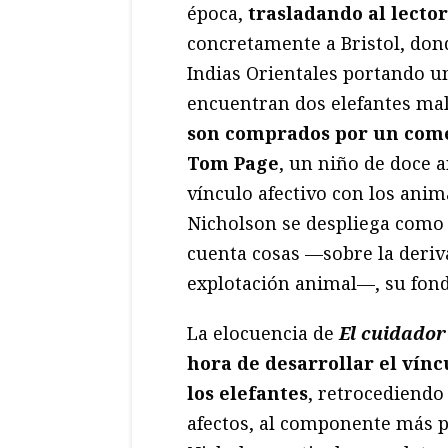
época,
trasladando al lector
concretamente a Bristol, dond
Indias Orientales portando un
encuentran dos elefantes malt
son comprados por un comer
Tom Page
, un niño de doce 
vínculo afectivo con los anim
Nicholson se despliega como 
cuenta cosas —sobre la deriva 
explotación animal—, su fon
La elocuencia de
El cuidador
hora de desarrollar el vínc
los elefantes
, retrocediendo
afectos, al componente más pu