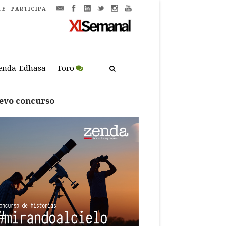
TE
PARTICIPA
enda-Edhasa
Foro
evo concurso