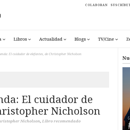
COLABORAN
SUSCRÍBE
a
Libros
Actualidad
Blogs
TV/Cine
Z
nda: El cuidador de elefantes, de Christopher Nicholson
Nu
da: El cuidador de
hristopher Nicholson
hristopher Nicholson
,
Libro recomendado