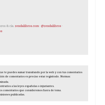
bros & cía.
zendalibros.com
·
@zendalibros
·
os
l que te puedes sumar transitando por la web y con tus comentarios
cción de comentarios es preciso estar registrado. Normas:
iminada.
trarios a las leyes españolas o injuriantes.
los comentarios que consideremos fuera de tema.
piniones publicadas.