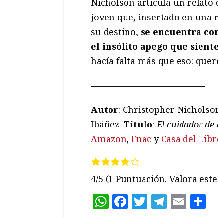
Nicholson articula un relato
joven que, insertado en una 
su destino,
se encuentra con
el insólito apego que sient
hacía falta más que eso: quer
—————————————
Autor
: Christopher Nicholso
Ibáñez.
Título
:
El cuidador de 
Amazon
,
Fnac
y
Casa del Libr
4/5
(1 Puntuación. Valora este 
WhatsApp
Facebook
Twitter
Teleg
Ema
C