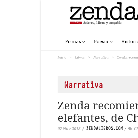
Firmas
Poesía
Histori
Inicio
>
Libros
>
Narrativa
>
Zenda recomie
Narrativa
Zenda recomien
elefantes, de C
ZENDALIBROS.COM
07 Nov 2018
/
/
C