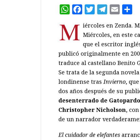
WhatsApp
Facebook
Twitter
Teleg
Ema
C
M
iércoles en Zenda. M
Miércoles, en este c
que el escritor ingl
publicó originalmente en 200
traduce al castellano Benito 
Se trata de la segunda novela
londinense tras
Invierno
, que
dos años después de su public
desenterrado de Gatopardo 
Christopher Nicholson
, con
de un narrador verdaderame
El cuidador de elefantes
arranc