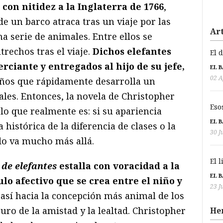
 con nitidez a la Inglaterra de 1766
,
e un barco atraca tras un viaje por las
Art
a serie de animales. Entre ellos se
rechos tras el viaje.
Dichos elefantes
El 
ciante y entregados al hijo de su jefe,
EL 
02 A
años que rápidamente desarrolla un
ales. Entonces, la novela de Christopher
Eso
lo que realmente es: si su apariencia
EL 
histórica de la diferencia de clases o la
30 J
do va mucho más allá.
El 
 de elefantes
estalla con voracidad a la
EL 
ulo afectivo que se crea entre el niño y
23 J
 así hacia la concepción más animal de los
ro de la amistad y la lealtad. Christopher
He