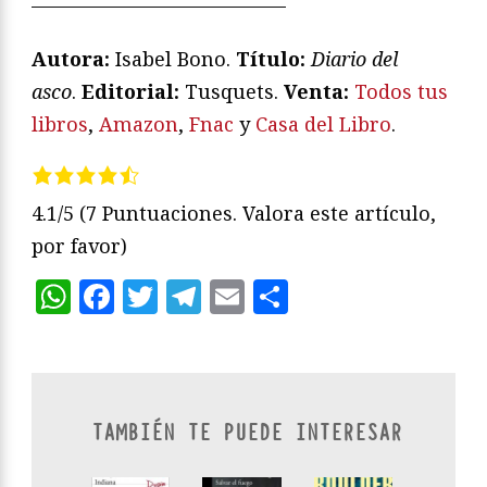
—————————————
Autora:
Isabel Bono.
T
ítulo:
Diario del
asco
.
Editorial:
Tusquets.
V
enta:
Todos tus
libros
,
Amazon
,
Fnac
y
Casa del Libro
.
4.1/5
(7 Puntuaciones. Valora este artículo,
por favor)
WhatsApp
Facebook
Twitter
Telegram
Email
Compartir
TAMBIÉN TE PUEDE INTERESAR