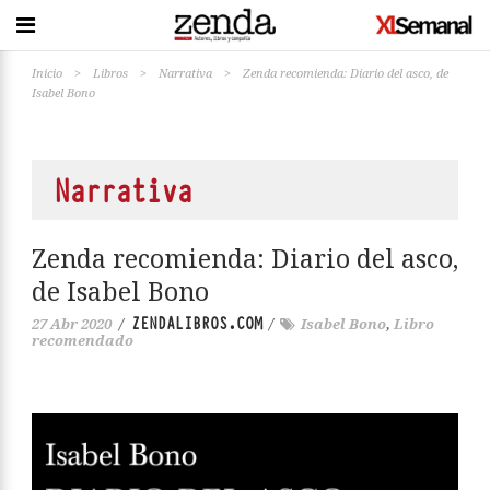
Inicio
>
Libros
>
Narrativa
>
Zenda recomienda: Diario del asco, de
Isabel Bono
Narrativa
Zenda recomienda: Diario del asco,
de Isabel Bono
ZENDALIBROS.COM
27 Abr 2020
/
/
Isabel Bono
,
Libro
recomendado