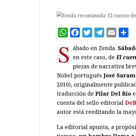
WhatsApp
Facebook
Twitter
Teleg
Ema
C
S
ábado en Zenda.
Sábad
en este caso, de
El cuen
piezas de narrativa bre
Nobel portugués
José Sara
2010), originalmente publica
traducción de
Pilar Del Río
e
cuenta del sello editorial
DeB
autor está reeditando la mayo
La editorial apunta, a propós