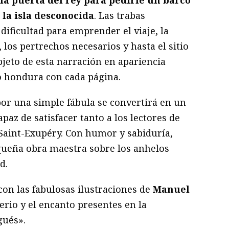
a puerta del rey para pedirle un barco
 la isla desconocida
. Las trabas
dificultad para emprender el viaje, la
 los pertrechos necesarios y hasta el sitio
objeto de esta narración en apariencia
o hondura con cada página.
por una simple fábula se convertirá en un
apaz de satisfacer tanto a los lectores de
Saint-Exupéry. Con humor y sabiduría,
ueña obra maestra sobre los anhelos
d.
con las fabulosas ilustraciones de
Manuel
terio y el encanto presentes en la
gués».