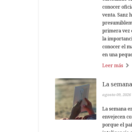
conocer ofici
venta. Sanz h
presumibleme
primera vez 
la importanci
conocer el ma
en una peque
Leer más
La semana 
agosto 09, 2026
La semana en
envejecen co
porque el paí