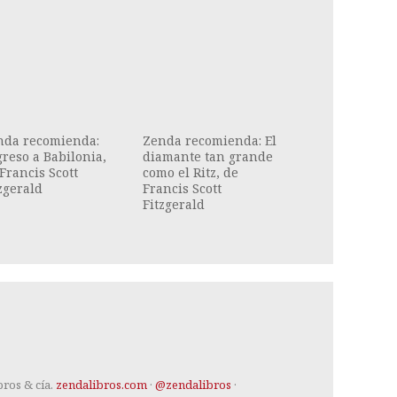
nda recomienda:
Zenda recomienda: El
reso a Babilonia,
diamante tan grande
Francis Scott
como el Ritz, de
zgerald
Francis Scott
Fitzgerald
bros & cía.
zendalibros.com
·
@zendalibros
·