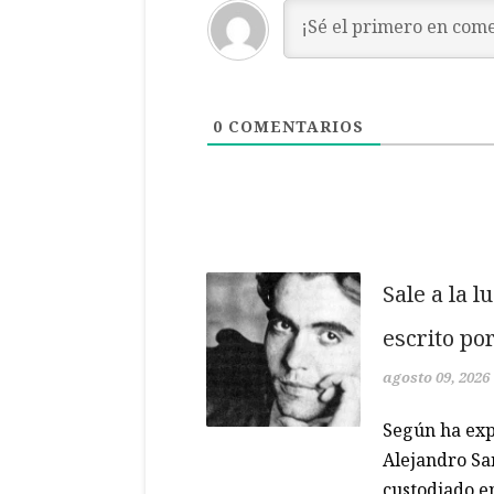
0
COMENTARIOS
Sale a la l
escrito po
agosto 09, 2026
Según ha expl
Alejandro San
custodiado en