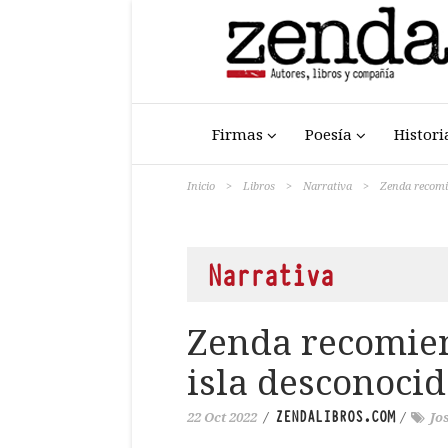
Firmas
Poesía
Histori
Inicio
>
Libros
>
Narrativa
>
Zenda recomie
Narrativa
Zenda recomien
isla desconocid
ZENDALIBROS.COM
22 Oct 2022
/
/
Jo