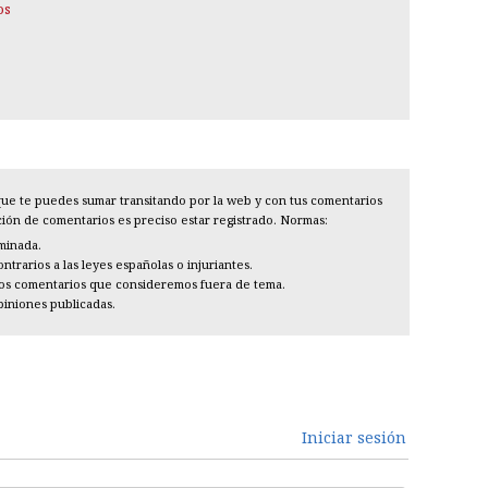
os
l que te puedes sumar transitando por la web y con tus comentarios
cción de comentarios es preciso estar registrado. Normas:
iminada.
trarios a las leyes españolas o injuriantes.
los comentarios que consideremos fuera de tema.
piniones publicadas.
Iniciar sesión