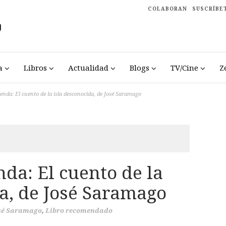
COLABORAN
SUSCRÍBE
a
Libros
Actualidad
Blogs
TV/Cine
Z
nda: El cuento de la isla desconocida, de José Saramago
da: El cuento de la
a, de José Saramago
sé Saramago
,
Libro recomendado