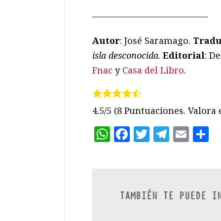
—————————————
Autor
: José Saramago.
Tradu
isla desconocida
.
Editorial
: De
Fnac
y
Casa del Libro
.
4.5/5
(8 Puntuaciones. Valora e
WhatsApp
Facebook
Twitter
Teleg
Ema
C
TAMBIÉN TE PUEDE I