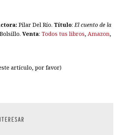
ctora:
Pilar Del Río.
Título
:
El cuento de la
Bolsillo.
Venta
:
Todos tus libros
,
Amazon
,
ste artículo, por favor)
ram
il
ompartir
NTERESAR