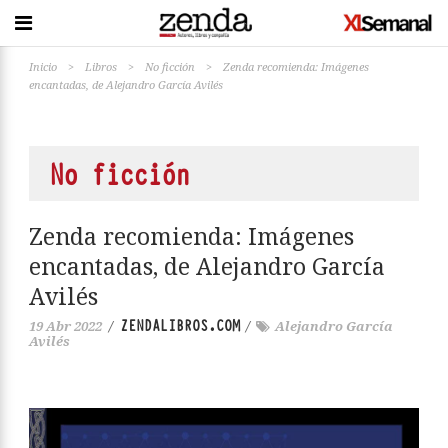
Inicio
>
Libros
>
No ficción
>
Zenda recomienda: Imágenes
encantadas, de Alejandro García Avilés
No ficción
Zenda recomienda: Imágenes
encantadas, de Alejandro García
Avilés
ZENDALIBROS.COM
19 Abr 2022
/
/
Alejandro García
Avilés