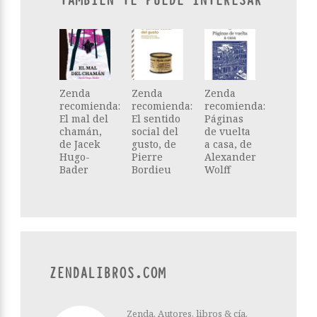
TAMBIÉN TE PUEDE INTERESAR
Zenda
Zenda
Zenda
recomienda:
recomienda:
recomienda:
El mal del
El sentido
Páginas
chamán,
social del
de vuelta
de Jacek
gusto, de
a casa, de
Hugo-
Pierre
Alexander
Bader
Bordieu
Wolff
ZENDALIBROS.COM
Zenda. Autores, libros & cía.