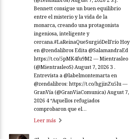
(@zendalibros) August 7, 2026 2 S.J.
Bennett consigue un buen equilibrio
entre el misterio y la vida de la
monarca, creando una protagonista
ingeniosa, inteligente y
cercana.#LaReinaQueSurgióDelFrío Hoy
en @zendalibros Edita @SalamandraEd
https://t.co/5pMK4fu9M2 — Mientrasleo
(@MientrasleoS) August 7, 2026 3 .
Entrevista a @labelmontemarta en
@zendalibros: https://t.co/hgjinZu5lu —
GranVía (@GranViaComunica) August 7,
2026 4 “Aquellos refugiados
comprobaron que el…
Leer más