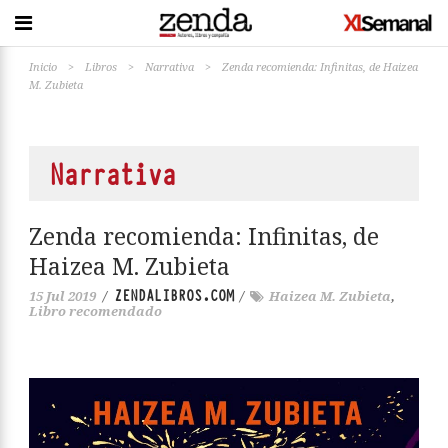
Inicio
>
Libros
>
Narrativa
>
Zenda recomienda: Infinitas, de Haizea
M. Zubieta
Narrativa
Zenda recomienda: Infinitas, de
Haizea M. Zubieta
ZENDALIBROS.COM
15 Jul 2019
/
/
Haizea M. Zubieta
,
Libro recomendado