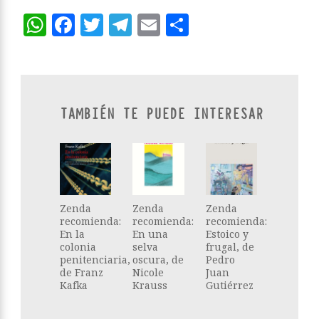
WhatsApp
Facebook
Twitter
Telegram
Email
Compartir
TAMBIÉN TE PUEDE INTERESAR
Zenda
Zenda
Zenda
recomienda:
recomienda:
recomienda:
En la
En una
Estoico y
colonia
selva
frugal, de
penitenciaria,
oscura, de
Pedro
de Franz
Nicole
Juan
Kafka
Krauss
Gutiérrez