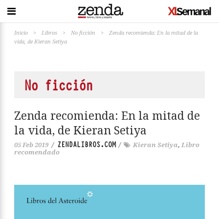
Inicio
>
Libros
>
No ficción
>
Zenda recomienda: En la mitad de la
vida, de Kieran Setiya
No ficción
Zenda recomienda: En la mitad de
la vida, de Kieran Setiya
ZENDALIBROS.COM
05 Feb 2019
/
/
Kieran Setiya
,
Libro
recomendado