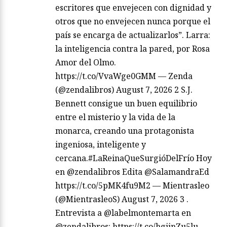
escritores que envejecen con dignidad y
otros que no envejecen nunca porque el
país se encarga de actualizarlos”. Larra:
la inteligencia contra la pared, por Rosa
Amor del Olmo.
https://t.co/VvaWge0GMM — Zenda
(@zendalibros) August 7, 2026 2 S.J.
Bennett consigue un buen equilibrio
entre el misterio y la vida de la
monarca, creando una protagonista
ingeniosa, inteligente y
cercana.#LaReinaQueSurgióDelFrío Hoy
en @zendalibros Edita @SalamandraEd
https://t.co/5pMK4fu9M2 — Mientrasleo
(@MientrasleoS) August 7, 2026 3 .
Entrevista a @labelmontemarta en
@zendalibros: https://t.co/hgjinZu5lu —