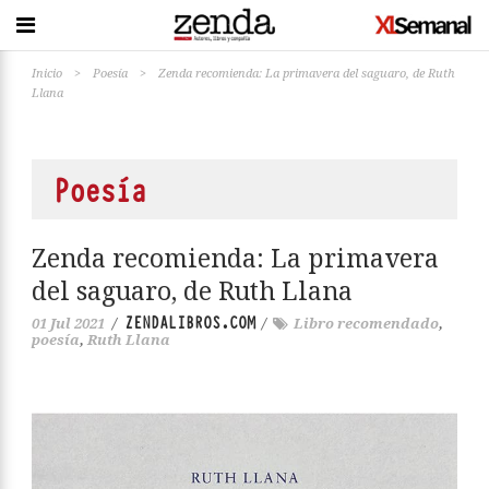
Inicio
>
Poesía
>
Zenda recomienda: La primavera del saguaro, de Ruth
Llana
Poesía
Zenda recomienda: La primavera
del saguaro, de Ruth Llana
ZENDALIBROS.COM
01 Jul 2021
/
/
Libro recomendado
,
poesía
,
Ruth Llana