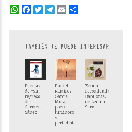
WhatsApp
Facebook
Twitter
Telegram
Email
Compartir
TAMBIÉN TE PUEDE INTERESAR
Poemas
Daniel
Zenda
de “Sin
Ramírez
recomienda:
regreso”,
García-
Babilonia,
de
Mina,
de Leonor
Carmen
poeta
Saro
Yáñez
luminoso
y
periodista