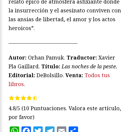
relato épico de atmósfera asfixiante donde
la insurrección y el asesinato conviven con
las ansias de libertad, el amor y los actos
heroicos”.
—————————————
Autor:
Orhan Pamuk.
Traductor:
Xavier
Pla Gaillard.
T
ítulo:
Las noches de la peste
.
Editorial:
DeBolsillo.
Venta:
Todos tus
libros
.
4.8/5
(10 Puntuaciones. Valora este artículo,
por favor)
WhatsApp
Facebook
Twitter
Telegram
Email
Compartir