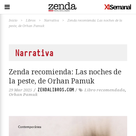
Inicio
>
Libros
>
Narrativa
>
Zenda recomienda: Las noches de la
peste, de Orhan Pamuk
Narrativa
Zenda recomienda: Las noches de
la peste, de Orhan Pamuk
ZENDALIBROS.COM
29 Mar 2025
/
/
Libro recomendado
,
Orhan Pamuk