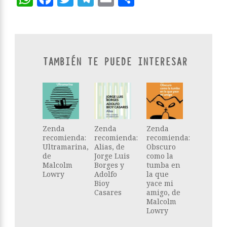
TAMBIÉN TE PUEDE INTERESAR
Zenda
Zenda
Zenda
recomienda:
recomienda:
recomienda:
Ultramarina,
Alias, de
Obscuro
de
Jorge Luis
como la
Malcolm
Borges y
tumba en
Lowry
Adolfo
la que
Bioy
yace mi
Casares
amigo, de
Malcolm
Lowry