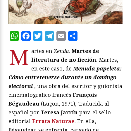
WhatsApp
Facebook
Twitter
Telegram
Email
Compartir
M
artes en
Zenda.
Martes de
literatura de no ficción
. Martes,
en este caso, de
Menuda papeleta:
Cómo entretenerse durante un domingo
electoral
, una obra del escritor y guionista
cinematográfico francés
François
Bégaudeau
(Luçon, 1971), traducida al
español por
Teresa Jarrín
para el sello
editorial
Errata Naturae
. En ella,
Bégaudeau se enfrenta, cargado de