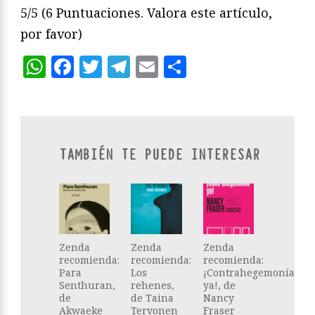
5/5
(6 Puntuaciones. Valora este artículo,
por favor)
WhatsApp
Facebook
Twitter
Telegram
Email
Compartir
TAMBIÉN TE PUEDE INTERESAR
Zenda
Zenda
Zenda
recomienda:
recomienda:
recomienda:
Para
Los
¡Contrahegemonía
Senthuran,
rehenes,
ya!, de
de
de Taina
Nancy
Akwaeke
Tervonen
Fraser