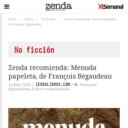
Inicio
>
Libros
>
No ficción
>
Zenda recomienda: Menuda papeleta,
de François Bégaudeau
No ficción
Zenda recomienda: Menuda
papeleta, de François Bégaudeau
ZENDALIBROS.COM
14 May 2024
/
/
François
Bégaudeau
,
Libro recomendado