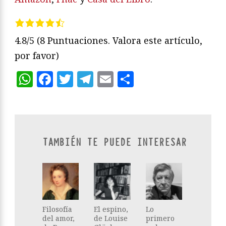
4.8/5
(8 Puntuaciones. Valora este artículo,
por favor)
WhatsApp
Facebook
Twitter
Telegram
Email
Compartir
TAMBIÉN TE PUEDE INTERESAR
Filosofía
El espino,
Lo
del amor,
de Louise
primero