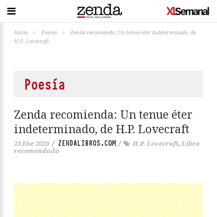
Inicio
>
Poesía
>
Zenda recomienda: Un tenue éter indeterminado, de
H.P. Lovecraft
Poesía
Zenda recomienda: Un tenue éter
indeterminado, de H.P. Lovecraft
ZENDALIBROS.COM
23 Ene 2020
/
/
H.P. Lovecraft
,
Libro
recomendado