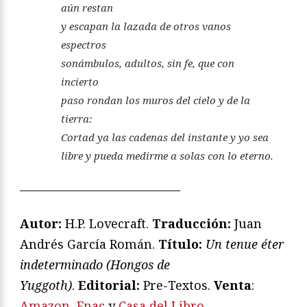
aún restan
y escapan la lazada de otros vanos
espectros
sonámbulos, adultos, sin fe, que con
incierto
paso rondan los muros del cielo y de la
tierra:
Cortad ya las cadenas del instante y yo sea
libre y pueda medirme a solas con lo eterno.
—————————————
Autor:
H.P. Lovecraft.
Traducción:
Juan
Andrés García Román.
T
ítulo:
Un tenue éter
indeterminado (Hongos de
Yuggoth)
.
Editorial:
Pre-Textos.
Venta
:
Amazon
,
Fnac
y
Casa del Libro
.