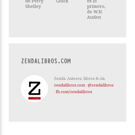
de Percy
Glück
es lo
Shelley
primero,
de W.H.
Auden
ZENDALIBROS.COM
Zenda. Autores, libros & cía.
zendalibros.com
·
@zendalibros
·
fb.com/zendalibros