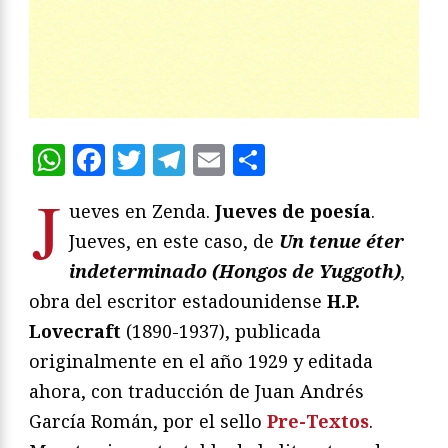
WhatsApp
Facebook
Twitter
Telegram
Email
Compartir
J
ueves en Zenda.
Jueves de poesía
.
Jueves, en este caso, de
Un tenue éter
indeterminado (Hongos de Yuggoth)
,
obra del escritor estadounidense
H.P.
Lovecraft
(1890-1937), publicada
originalmente en el año 1929 y editada
ahora, con traducción de Juan Andrés
García Román, por el sello
Pre-Textos
.