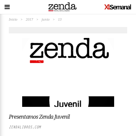
Inicio
>
2017
>
junio
>
13
Presentamos Zenda Juvenil
ZENDALIBROS.COM