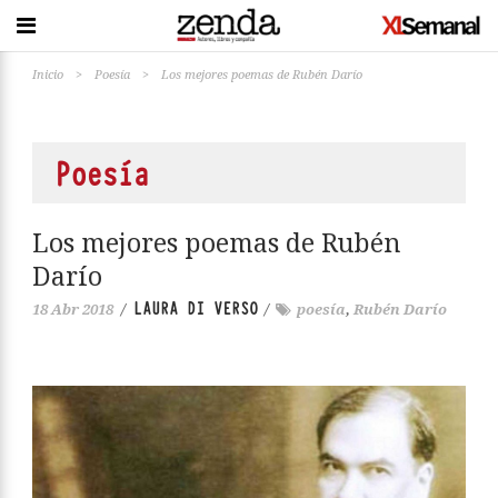
Inicio
>
Poesía
>
Los mejores poemas de Rubén Darío
Poesía
Los mejores poemas de Rubén
Darío
LAURA DI VERSO
18 Abr 2018
/
/
poesía
,
Rubén Darío