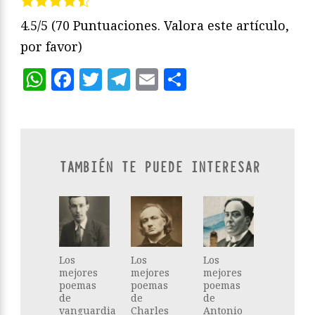
4.5/5
(70 Puntuaciones. Valora este artículo,
por favor)
WhatsApp
Facebook
Twitter
Telegram
Email
Compartir
TAMBIÉN TE PUEDE INTERESAR
Los
Los
Los
mejores
mejores
mejores
poemas
poemas
poemas
de
de
de
vanguardia
Charles
Antonio