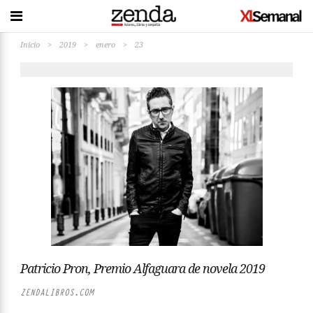
Inicio
>
2019
>
enero
>
23
Patricio Pron, Premio Alfaguara de novela 2019
ZENDALIBROS.COM