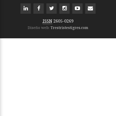
ISSN
2605-0269
Diseño web:
Trestristestigres.com