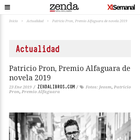
Inicio
>
Actualidad
>
Patricio Pron, Premio Alfaguara de novela 2019
Actualidad
Patricio Pron, Premio Alfaguara de
novela 2019
ZENDALIBROS.COM
23 Ene 2019
/
/
Fotos: Jeosm
,
Patricio
Pron
,
Premio Alfaguara