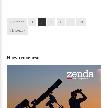
‹ Anterior
1
2
3
4
…
23
Siguiente ›
Nuevo concurso