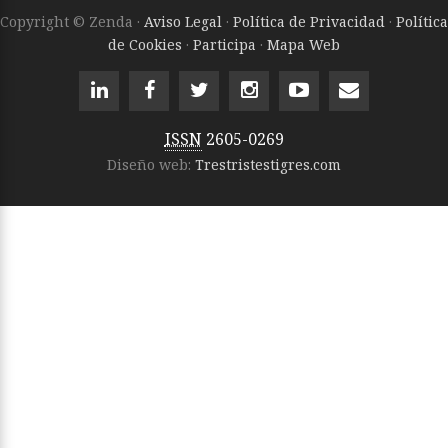
Copyright © Zenda ·
Aviso Legal
·
Política de Privacidad
·
Política
de Cookies
·
Participa
·
Mapa Web
ISSN
2605-0269
Diseño web:
Trestristestigres.com