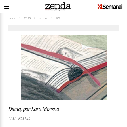
Inicio
>
2019
>
marzo
>
06
Diana, por Lara Moreno
LARA MORENO