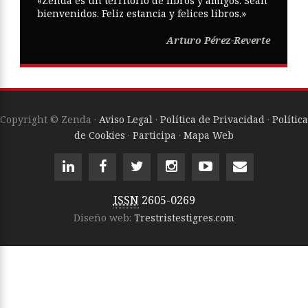
«Zenda es un territorio de libros y amigos. Sean
bienvenidos. Feliz estancia y felices libros.»
Arturo Pérez-Reverte
Copyright © Zenda ·
Aviso Legal
·
Política de Privacidad
·
Política
de Cookies
·
Participa
·
Mapa Web
ISSN
2605-0269
Diseño web:
Trestristestigres.com