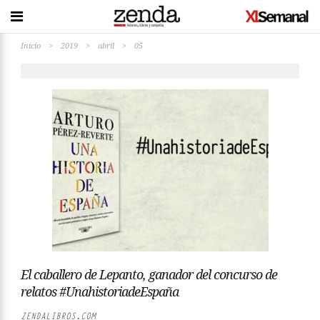
Inicio
>
2019
>
abril
>
05
El caballero de Lepanto, ganador del concurso de
relatos #UnahistoriadeEspaña
ZENDALIBROS.COM