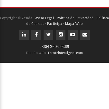
Copyright © Zenda ·
Aviso Legal
·
Política de Privacidad
·
Política
de Cookies
·
Participa
·
Mapa Web
ISSN
2605-0269
Diseño web:
Trestristestigres.com