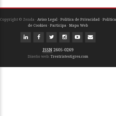
Copyright © Zenda ·
Aviso Legal
·
Política de Privacidad
·
Política
de Cookies
·
Participa
·
Mapa Web
ISSN
2605-0269
Diseño web:
Trestristestigres.com