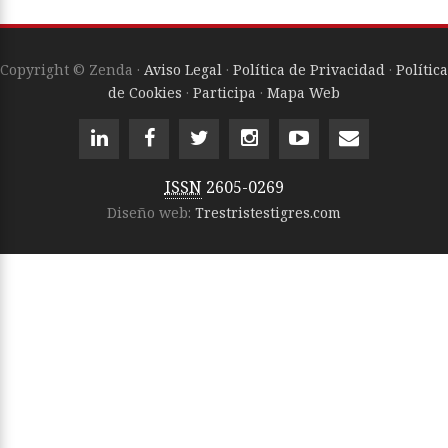
Copyright © Zenda ·
Aviso Legal
·
Política de Privacidad
·
Política
de Cookies
·
Participa
·
Mapa Web
ISSN
2605-0269
Diseño web:
Trestristestigres.com