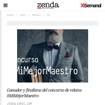
Inicio
>
2021
>
febrero
>
05
Ganador y finalistas del concurso de relatos
#MiMejorMaestro
ZENDALIBROS.COM