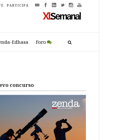
TE
PARTICIPA
enda-Edhasa
Foro
evo concurso