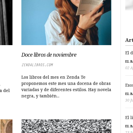
Art
El 
Doce libros de noviembre
EL 
ZENDALIBROS.COM
02 A
Los libros del mes en Zenda Te
proponemos este mes una docena de obras
a
Eso
variadas y de diferentes estilos. Hay novela
a del
EL 
negra, y también...
30 J
El 
EL 
23 J