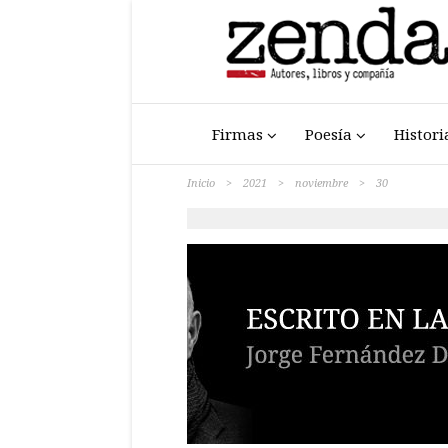
Firmas
Poesía
Histori
Inicio
>
2021
>
noviembre
>
30