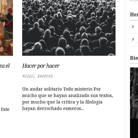
He
Bi
za el
Hacer por hacer
MIGUEL BARRERO
Un andar solitario Todo misterio Por
mucho que se hayan analizado sus textos,
s
por mucho que la crítica y la filología
hayan derrochado esmeros...
 Este