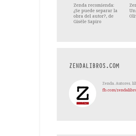
Zenda recomienda:
Ze
¿Se puede separar la
Un 
obra del autor?, de
Oli
Gisèle Sapiro
ZENDALIBROS.COM
Zenda. Autores, li
fb.com/zendalibr