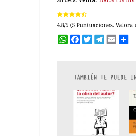
Siruela.
Venta:
Todos tus lib
4.8/5
(5 Puntuaciones. Valora e
WhatsApp
Facebook
Twitter
Teleg
Ema
C
TAMBIÉN TE PUEDE I