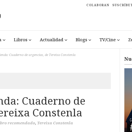
COLABORAN
SUSCRÍBE
a
Libros
Actualidad
Blogs
TV/Cine
Z
enda: Cuaderno de urgencias, de Tereixa Constenla
Nu
nda: Cuaderno de
Tereixa Constenla
ibro recomendado
,
Tereixa Constenla