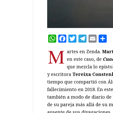
WhatsApp
Facebook
Twitter
Teleg
Ema
C
M
artes en Zenda.
Mart
en este caso, de
Cua
que mezcla lo epistol
y escritora
Tereixa Consten
tiempo que compartió con Ále
fallecimiento en 2018. En est
también a modo de diario de 
de su pareja más allá de su m
ausente de sus divagaciones, 