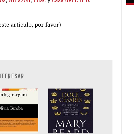
ros
,
Amazon
,
Fnac
y
Casa del Libro
.
ste artículo, por favor)
ram
il
ompartir
NTERESAR