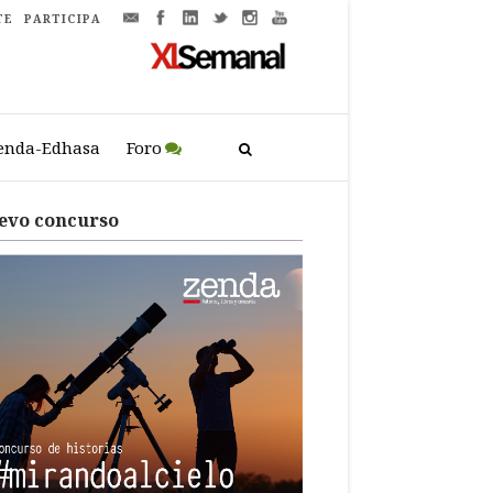
TE
PARTICIPA
enda-Edhasa
Foro
evo concurso