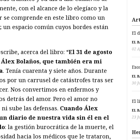
nte, con el alcance de lo elegíaco y la
or se comprende en este libro como un
Art
o; un espacio común cuyos bordes están
El 
EL 
02 A
cribe, acerca del libro: “
El 31 de agosto
a Álex Bolaños, que también era mi
Eso
a
. Tenía cuarenta y siete años. Durante
EL 
s por un carrusel de catástrofes tras ser
30 J
cer. Nos convertimos en enfermos y
s detrás del amor. Pero el amor no
El 
 ni sube las defensas.
Cuando Álex
EL 
un diario de nuestra vida sin él en el
23 J
do
: la gestión burocrática de la muerte, el
He
osidad hacia los médicos que le trataron,