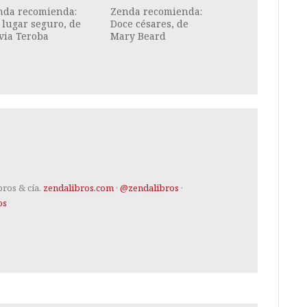
nda recomienda:
Zenda recomienda:
lugar seguro, de
Doce césares, de
via Teroba
Mary Beard
bros & cía.
zendalibros.com
·
@zendalibros
·
os