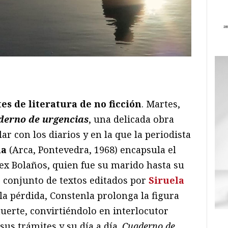
ram
il
ompartir
es de literatura de no ficción
. Martes,
derno de urgencias
, una delicada obra
ar con los diarios y en la que la periodista
la
(Arca, Pontevedra, 1968) encapsula el
x Bolaños, quien fue su marido hasta su
e conjunto de textos editados por
Siruela
la pérdida, Constenla prolonga la figura
uerte, convirtiéndolo en interlocutor
sus trámites y su día a día.
Cuaderno de