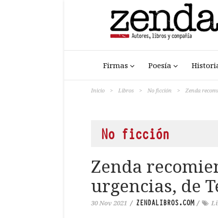
Firmas
Poesía
Histori
Inicio
>
Libros
>
No ficción
>
Zenda recomi
No ficción
Zenda recomie
urgencias, de 
ZENDALIBROS.COM
30 Nov 2021
/
/
L