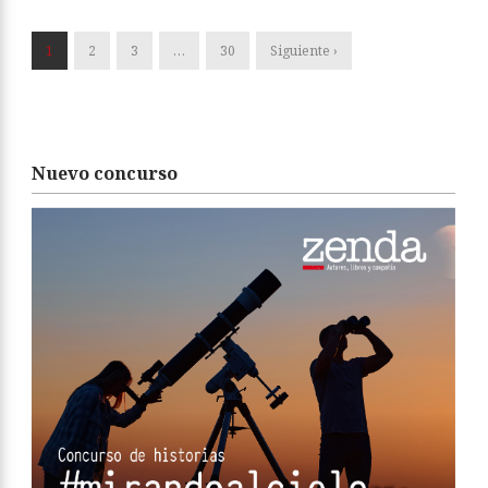
1
2
3
…
30
Siguiente ›
Nuevo concurso