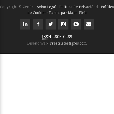
Copyright © Zenda ·
Aviso Legal
·
Política de Privacidad
·
Política
de Cookies
·
Participa
·
Mapa Web
ISSN
2605-0269
Diseño web:
Trestristestigres.com